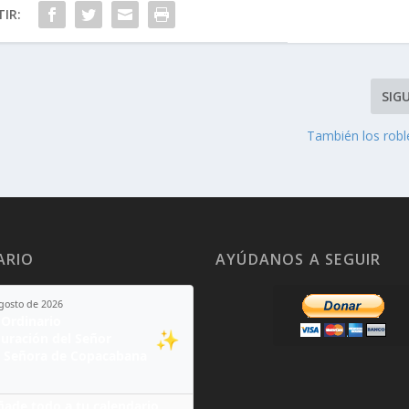
IR:
SIG
n
También los rob
ARIO
AYÚDANOS A SEGUIR
agosto de 2026
Ordinario
✨
guración del Señor
 Señora de Copacabana
ñade todo a tu calendario