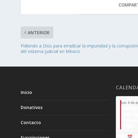
COMPART
ANTERIOR
Pidiendo a Dios para erradicar la impunidad y la corrupció
del sistema judicial en México
CALEND
Inicio
Jue, 6 de 
Donativos
Tiempo 
Transfi
Nuestra
Contacto
Moisés
📅 A
Suscripciones