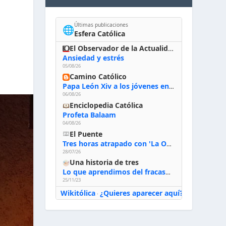
Últimas publicaciones
🌐
Esfera Católica
El Observador de la Actualidad
Ansiedad y estrés
05/08/26
Camino Católico
Papa León Xiv a los jóvenes en Asís, 6-8-2026: «De san Francisco aprendan la radicalidad evangélica: no los vuelve ciegos ni violentos, sino sensibles, atentos, siempre en el seguimiento de Jesús, humildes y acogiendo a todos»
06/08/26
Enciclopedia Católica
Profeta Balaam
04/08/26
El Puente
Tres horas atrapado con 'La Odisea' de Nolan
28/07/26
Una historia de tres
Lo que aprendimos del fracaso al emprender
25/11/23
Wikitólica
¿Quieres aparecer aquí?
·