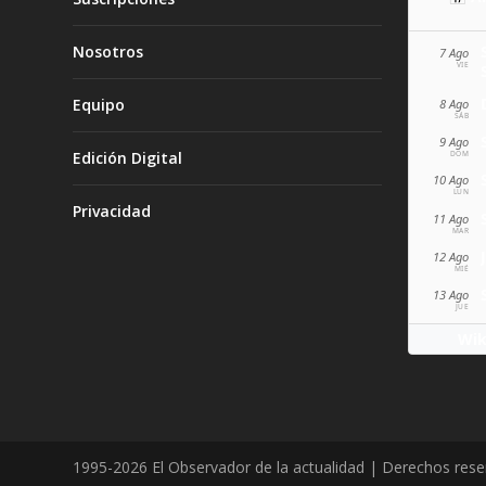
Nosotros
7 Ago
VIE
Equipo
8 Ago
SÁB
9 Ago
Edición Digital
DOM
10 Ago
LUN
Privacidad
11 Ago
MAR
12 Ago
MIÉ
13 Ago
JUE
Wik
1995-2026 El Observador de la actualidad | Derechos res