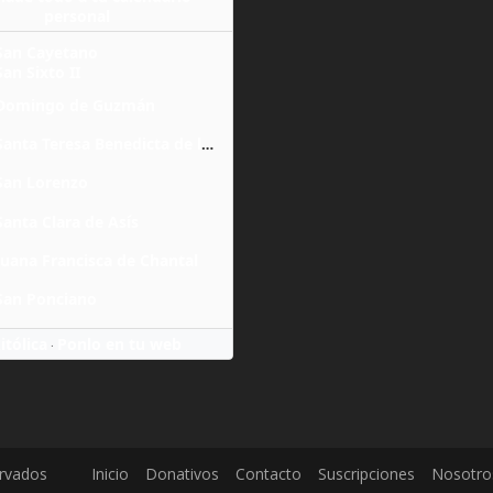
personal
San Cayetano
San Sixto II
Domingo de Guzmán
Santa Teresa Benedicta de la Cruz
San Lorenzo
Santa Clara de Asís
Juana Francisca de Chantal
San Ponciano
itólica
Ponlo en tu web
·
ervados
Inicio
Donativos
Contacto
Suscripciones
Nosotro