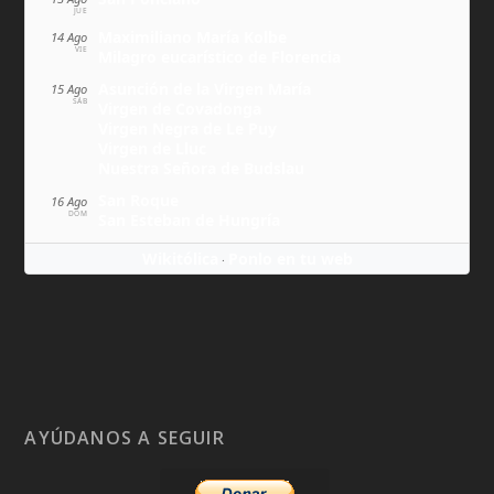
JUE
Maximiliano María Kolbe
14 Ago
VIE
Milagro eucarístico de Florencia
Asunción de la Virgen María
15 Ago
SÁB
Virgen de Covadonga
Virgen Negra de Le Puy
Virgen de Lluc
Nuestra Señora de Budslau
San Roque
16 Ago
DOM
San Esteban de Hungría
Wikitólica
Ponlo en tu web
·
AYÚDANOS A SEGUIR