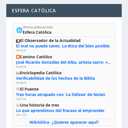
ESFERA CATÓLICA
Últimas publicaciones
🌐
Esfera Católica
El Observador de la Actualidad
El mal no puede tanto. La ética del bien posible
08/08/26
Camino Católico
José Ricardo González del Alba, artista sacro: «Yo oro, hablo con Dios, le pido al Espíritu Santo su inspiración y siempre pinto rezando el rosario para que sea Él quien actúe a través de mis manos»
08/08/26
Enciclopedia Católica
Verificabilidad de los hechos de la Biblia
08/08/26
El Puente
Tres horas atrapado con 'La Odisea' de Nolan
28/07/26
Una historia de tres
Lo que aprendimos del fracaso al emprender
25/11/23
Wikitólica
¿Quieres aparecer aquí?
·