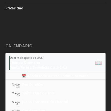
Privacidad
CALENDARIO
Dom, 9 de agosto de 2026
📖
Tiempo Ordinario
Santa Teresa Benedicta de la Cruz
📅 Añade todo a tu calendario personal
San Lorenzo
10 Ago
LUN
Santa Clara de Asís
11 Ago
MAR
Juana Francisca de Chantal
12 Ago
MIÉ
San Ponciano
13 Ago