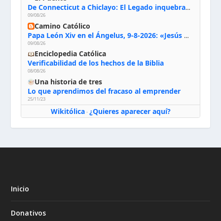
De Connecticut a Chiclayo: El Legado inquebrantable de Monseñor Juan Tomis Stack
09/08/26
Camino Católico
Papa León Xiv en el Ángelus, 9-8-2026: «Jesús no nos abandona y si lo acogemos con humildad con la oración, los sacramentos y la escucha de su Palabra, en Él encontraremos paz, luz y fuerza para nuestro camino»
09/08/26
Enciclopedia Católica
Verificabilidad de los hechos de la Biblia
08/08/26
Una historia de tres
Lo que aprendimos del fracaso al emprender
25/11/23
Wikitólica
¿Quieres aparecer aquí?
·
Inicio
Donativos