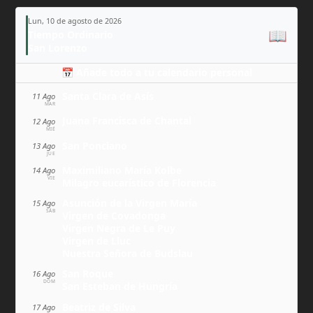
Lun, 10 de agosto de 2026
📖
Tiempo Ordinario
San Lorenzo
📅 Añade todo a tu calendario personal
Santa Clara de Asís
11 Ago
MAR
Juana Francisca de Chantal
12 Ago
MIÉ
San Ponciano
13 Ago
JUE
Maximiliano María Kolbe
14 Ago
VIE
Milagro eucarístico de Florencia
Asunción de la Virgen María
15 Ago
SÁB
Virgen de Covadonga
Virgen Negra de Le Puy
Virgen de Lluc
Nuestra Señora de Budslau
San Roque
16 Ago
DOM
San Esteban de Hungría
Beatriz de Silva
17 Ago