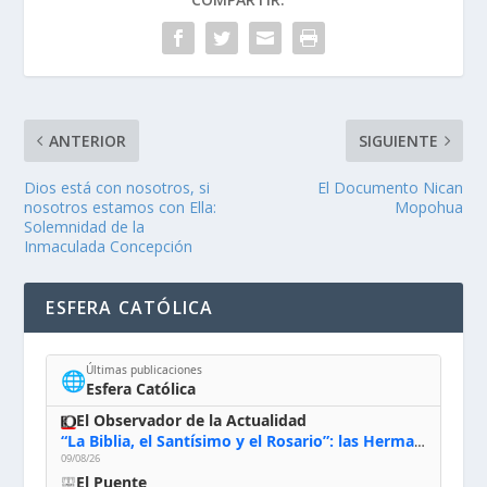
ANTERIOR
SIGUIENTE
Dios está con nosotros, si
El Documento Nican
nosotros estamos con Ella:
Mopohua
Solemnidad de la
Inmaculada Concepción
ESFERA CATÓLICA
Últimas publicaciones
🌐
Esfera Católica
El Observador de la Actualidad
“La Biblia, el Santísimo y el Rosario”: las Hermanas de Belén, evacuadas por el incendio de Huelva, España
09/08/26
El Puente