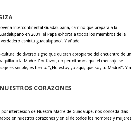
GIZA
a Novena Intercontinental Guadalupana, camino que prepara a la
 Guadalupano en 2031, el Papa exhorta a todos los miembros de la
n verdadero espíritu guadalupano”. Y añade:
-cultural de diverso signo que quieren apropiarse del encuentro de u
aquillar a la Madre. Por favor, no permitamos que el mensaje se
aje es simple, es tierno. “¿No estoy yo aquí, que soy tu Madre?”. Y 
N NUESTROS CORAZONES
s, por intercesión de Nuestra Madre de Guadalupe, nos conceda días
r habite en nuestros corazones y en el de todos los hombres y mujere