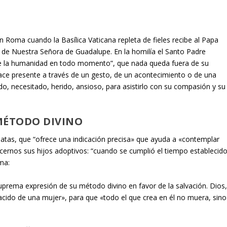
en Roma cuando la Basílica Vaticana repleta de fieles recibe al Papa
ta de Nuestra Señora de Guadalupe. En la homilía el Santo Padre
 de la humanidad en todo momento”, que nada queda fuera de su
hace presente a través de un gesto, de un acontecimiento o de una
, necesitado, herido, ansioso, para asistirlo con su compasión y su
MÉTODO DIVINO
álatas, que “ofrece una indicación precisa» que ayuda a «contemplar
acernos sus hijos adoptivos: “cuando se cumplió el tiempo establecido
ma:
suprema expresión de su método divino en favor de la salvación. Dios
cido de una mujer», para que «todo el que crea en él no muera, sino