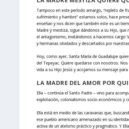
LA MADRE MESTIZA QUIERE 
Tampoco en este período amargo, “repleto de frago
sufrimiento y hambre” estamos solos, hace presen
enseñan y nos dicen que también este es un tiempo
Madre y mestiza, sigue dándonos a su Hijo, que n
el antagonismo, invitándonos a hacernos cargo ‘s
y hermanas olvidados y descartados por nuestras
Hoy, como ayer, Santa María de Guadalupe quiere
del Tepeyac. Quiere quedarse con nosotros. Nos
vida a su Hijo Jesús y acojamos su mensaje par
LA MADRE DEL AMOR POR QUIE
Ella – continúa el Santo Padre – vino para acom
explotación, colonialismos socio-económicos y cu
Ella está en medio de las caravanas que, buscando
ese pueblo americano amenazado en su identidad 
activa de un ateísmo práctico y pragmático. Y Ell