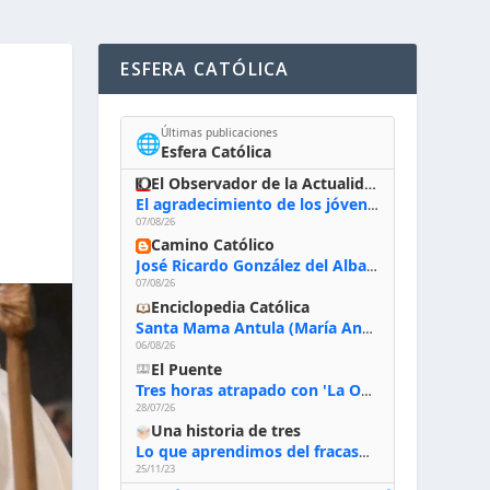
ESFERA CATÓLICA
Últimas publicaciones
🌐
Esfera Católica
El Observador de la Actualidad
El agradecimiento de los jóvenes al Papa: «Hoy nos sentimos Iglesia»
07/08/26
Camino Católico
José Ricardo González del Alba, artista sacro: «Yo oro, hablo con Dios, le pido al Espíritu Santo su inspiración y siempre pinto rezando el rosario para que sea Él quien actúe a través de mis manos»
07/08/26
Enciclopedia Católica
Santa Mama Antula (María Antonia de Paz y Figueroa)
06/08/26
El Puente
Tres horas atrapado con 'La Odisea' de Nolan
28/07/26
Una historia de tres
Lo que aprendimos del fracaso al emprender
25/11/23