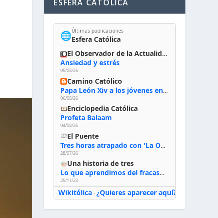
ESFERA CATÓLICA
Últimas publicaciones
🌐
Esfera Católica
El Observador de la Actualidad
Ansiedad y estrés
05/08/26
Camino Católico
Papa León Xiv a los jóvenes en Asís, 6-8-2026: «De san Francisco aprendan la radicalidad evangélica: no los vuelve ciegos ni violentos, sino sensibles, atentos, siempre en el seguimiento de Jesús, humildes y acogiendo a todos»
06/08/26
Enciclopedia Católica
Profeta Balaam
04/08/26
El Puente
Tres horas atrapado con 'La Odisea' de Nolan
28/07/26
Una historia de tres
Lo que aprendimos del fracaso al emprender
25/11/23
Wikitólica
¿Quieres aparecer aquí?
·