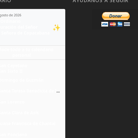
ARIO
AYÚDANOS A SEGUIR
agosto de 2026
Ordinario
✨
guración del Señor
 Señora de Copacabana
ñade todo a tu calendario
personal
San Cayetano
San Sixto II
Domingo de Guzmán
Santa Teresa Benedicta de la Cruz
San Lorenzo
Santa Clara de Asís
Juana Francisca de Chantal
San Ponciano