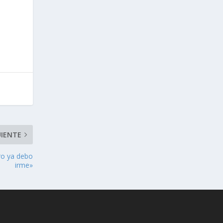
UIENTE
ro ya debo
irme»