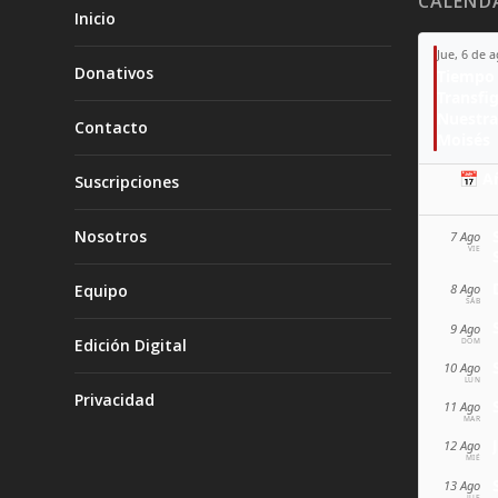
CALEND
Inicio
Jue, 6 de 
Donativos
Tiempo 
Transfi
Nuestra
Contacto
Moisés
📅 A
Suscripciones
Nosotros
7 Ago
VIE
Equipo
8 Ago
SÁB
9 Ago
Edición Digital
DOM
10 Ago
LUN
Privacidad
11 Ago
MAR
12 Ago
MIÉ
13 Ago
JUE