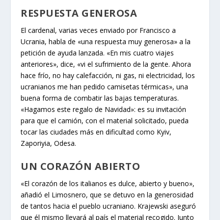
RES
PUESTA GENEROSA
El cardenal, varias veces enviado por Francisco a
Ucrania, habla de «una respuesta muy generosa» a la
petición de ayuda lanzada. «En mis cuatro viajes
anteriores», dice, «vi el sufrimiento de la gente. Ahora
hace frío, no hay calefacción, ni gas, ni electricidad, los
ucranianos me han pedido camisetas térmicas», una
buena forma de combatir las bajas temperaturas.
«Hagamos este regalo de Navidad»: es su invitación
para que el camión, con el material solicitado, pueda
tocar las ciudades más en dificultad como Kyiv,
Zaporiyia, Odesa.
UN CO
RAZÓN ABIERTO
«El corazón de los italianos es dulce, abierto y bueno»,
añadió el Limosnero, que se detuvo en la generosidad
de tantos hacia el pueblo ucraniano. Krajewski aseguró
que él mismo llevará al país el material recogido. Junto