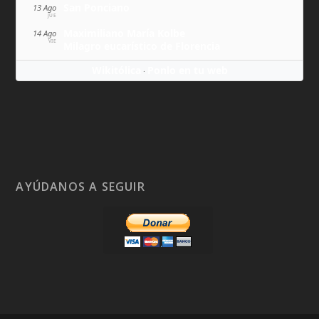
San Ponciano
13 Ago
JUE
Maximiliano María Kolbe
14 Ago
VIE
Milagro eucarístico de Florencia
Wikitólica
Ponlo en tu web
·
AYÚDANOS A SEGUIR