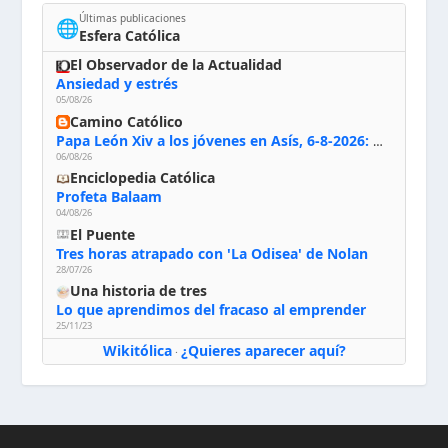
Últimas publicaciones
🌐
Esfera Católica
El Observador de la Actualidad
Ansiedad y estrés
05/08/26
Camino Católico
Papa León Xiv a los jóvenes en Asís, 6-8-2026: «De san Francisco aprendan la radicalidad evangélica: no los vuelve ciegos ni violentos, sino sensibles, atentos, siempre en el seguimiento de Jesús, humildes y acogiendo a todos»
06/08/26
Enciclopedia Católica
Profeta Balaam
04/08/26
El Puente
Tres horas atrapado con 'La Odisea' de Nolan
28/07/26
Una historia de tres
Lo que aprendimos del fracaso al emprender
25/11/23
Wikitólica
¿Quieres aparecer aquí?
·