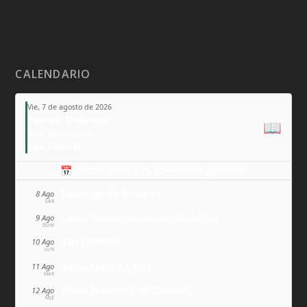
CALENDARIO
Vie, 7 de agosto de 2026
Tiempo Ordinario
📖
San Cayetano
San Sixto II
📅 Añade todo a tu calendario personal
Domingo de Guzmán
8 Ago
SÁB
Santa Teresa Benedicta de la Cruz
9 Ago
DOM
San Lorenzo
10 Ago
LUN
Santa Clara de Asís
11 Ago
MAR
Juana Francisca de Chantal
12 Ago
MIÉ