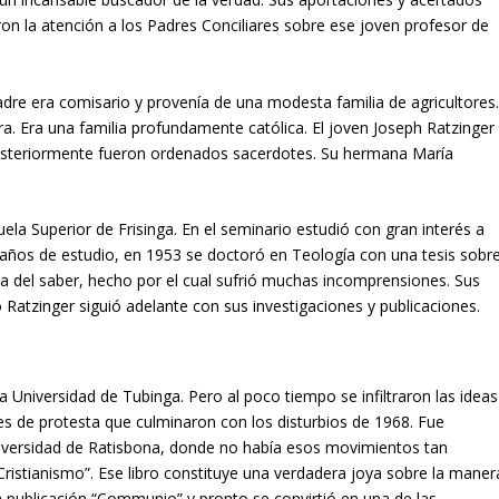
ron la atención a los Padres Conciliares sobre ese joven profesor de
dre era comisario y provenía de una modesta familia de agricultores
 Era una familia profundamente católica. El joven Joseph Ratzinger
osteriormente fueron ordenados sacerdotes. Su hermana María
uela Superior de Frisinga. En el seminario estudió con gran interés a
años de estudio, en 1953 se doctoró en Teología con una tesis sobr
 del saber, hecho por el cual sufrió muchas incomprensiones. Sus
Ratzinger siguió adelante con sus investigaciones y publicaciones.
 Universidad de Tubinga. Pero al poco tiempo se infiltraron las ideas
es de protesta que culminaron con los disturbios de 1968. Fue
niversidad de Ratisbona, donde no había esos movimientos tan
 Cristianismo”. Ese libro constituye una verdadera joya sobre la maner
a publicación “Communio” y pronto se convirtió en una de las