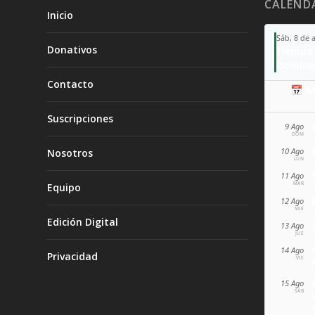
CALEND
Inicio
Sáb, 8 de 
Donativos
Tiempo 
Doming
Contacto
📅 A
Suscripciones
9 Ago
DOM
10 Ago
Nosotros
LUN
11 Ago
MAR
Equipo
12 Ago
MIÉ
Edición Digital
13 Ago
JUE
14 Ago
Privacidad
VIE
15 Ago
SÁB