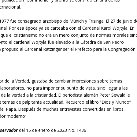
ernacional.
1977 fue consagrado arzobispo de Múnich y Frisinga. El 27 de junio d
al. Por esa época ya se carteaba con el Cardenal Karol Wojtyla. En
e que el cristianismo no era un mero conjunto de normas morales sin
onto el cardenal Wojtyla fue elevado a la Cátedra de San Pedro
e propuso al Cardenal Ratzinger ser el Prefecto para la Congregación
or de la Verdad, gustaba de cambiar impresiones sobre temas
aboradores, no para imponer su punto de vista, sino llegar a las
de la verdad a la cristiandad. El periodista alemán Peter Sewald le
e temas de palpitante actualidad. Recuerdo el libro “Dios y Mundo”
del Papa. Después de muchas entrevistas convertidas en libros,
dor moderno”.
bservador
del 15 de enero de 2023 No. 1436