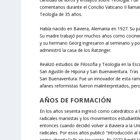
comentarios durante el Concilio Vaticano II llama
Teología de 35 años.
Había nacido en Baviera, Alemania en 1927. Su pa
Su madre trabajó por muchos años como cocinera.
y su hermano Georg ingresaron al seminario y p
administró la casa de los Ratzinger.
Realizó estudios de Filosofía y Teología en la Esc
San Agustín de Hipona y San Buenaventura. Tras 
San Buenaventura. Fue un innovador de esta rama
afanes reformistas fueron malinterpretados, pero 
AÑOS DE FORMACIÓN
En los años sesenta ingresó como catedrático a la
radicales marxistas y los movimientos estudiantil
entonces cuando decidió volver a Baviera a la U
radicales. Por esos años publicó “Introducción al
como aborda la fe en Jesucristo. En 1972 fundó l