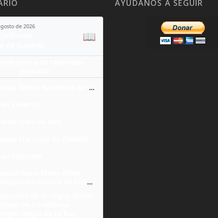
ARIO
AYÚDANOS A SEGUIR
agosto de 2026
📖
Ordinario
o de Guzmán
ñade todo a tu calendario
personal
Santa Teresa Benedicta de la Cruz
San Lorenzo
Santa Clara de Asís
Juana Francisca de Chantal
San Ponciano
Maximiliano María Kolbe
Milagro eucarístico de Florencia
Asunción de la Virgen María
Virgen de Covadonga
Virgen Negra de Le Puy