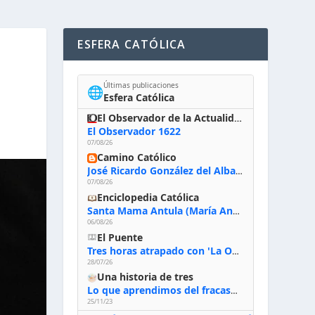
ESFERA CATÓLICA
Últimas publicaciones
🌐
Esfera Católica
El Observador de la Actualidad
El Observador 1622
07/08/26
Camino Católico
José Ricardo González del Alba, artista sacro: «Yo oro, hablo con Dios, le pido al Espíritu Santo su inspiración y siempre pinto rezando el rosario para que sea Él quien actúe a través de mis manos»
07/08/26
Enciclopedia Católica
Santa Mama Antula (María Antonia de Paz y Figueroa)
06/08/26
El Puente
Tres horas atrapado con 'La Odisea' de Nolan
28/07/26
Una historia de tres
Lo que aprendimos del fracaso al emprender
25/11/23