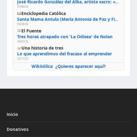
José Ricardo González del Alba, artista sacro: «Yo oro, hablo con Dios, le pido al Espíritu Santo su inspiración y siempre pinto rezando el rosario para que sea Él quien actúe a través de mis manos»
07/08/26
Enciclopedia Católica
Santa Mama Antula (María Antonia de Paz y Figueroa)
06/08/26
El Puente
Tres horas atrapado con 'La Odisea' de Nolan
28/07/26
Una historia de tres
Lo que aprendimos del fracaso al emprender
25/11/23
Wikitólica
¿Quieres aparecer aquí?
·
Inicio
Donativos