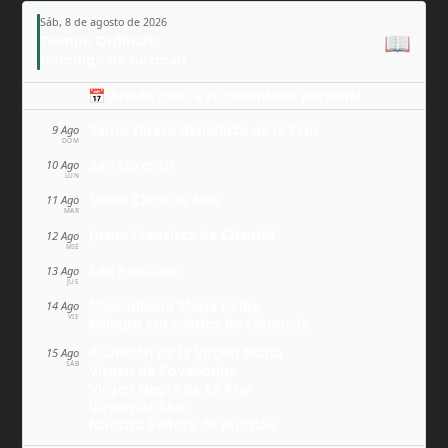
Sáb, 8 de agosto de 2026
📖
Tiempo Ordinario
Domingo de Guzmán
📅 Añade todo a tu calendario personal
Santa Teresa Benedicta de la Cruz
9 Ago
DOM
San Lorenzo
10 Ago
LUN
Santa Clara de Asís
11 Ago
MAR
Juana Francisca de Chantal
12 Ago
MIÉ
San Ponciano
13 Ago
JUE
Maximiliano María Kolbe
14 Ago
VIE
Milagro eucarístico de Florencia
Asunción de la Virgen María
15 Ago
SÁB
Virgen de Covadonga
Virgen Negra de Le Puy
Virgen de Lluc
Nuestra Señora de Budslau