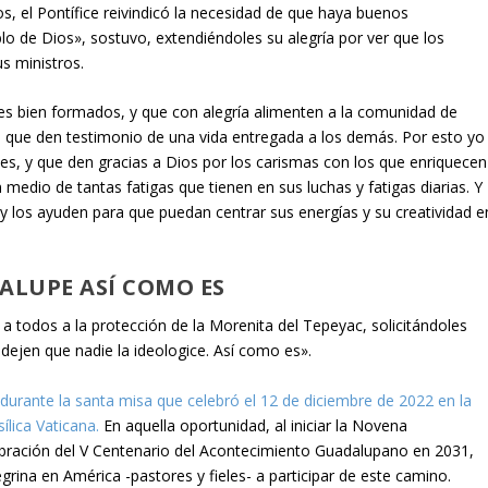
s, el Pontífice reivindicó la necesidad de que haya buenos
lo de Dios», sostuvo, extendiéndoles su alegría por ver que los
s ministros.
es bien formados, y que con alegría alimenten a la comunidad de
ién que den testimonio de una vida entregada a los demás. Por esto yo
es, y que den gracias a Dios por los carismas con los que enriquecen
en medio de tantas fatigas que tienen en sus luchas y fatigas diarias. Y
 y los ayuden para que puedan centrar sus energías y su creatividad e
ALUPE ASÍ COMO ES
 todos a la protección de la Morenita del Tepeyac, solicitándoles
o dejen que nadie la ideologice. Así como es».
durante la santa misa que celebró el 12 de diciembre de 2022 en la
lica Vaticana.
En aquella oportunidad, al iniciar la Novena
ebración del V Centenario del Acontecimiento Guadalupano en 2031,
grina en América -pastores y fieles- a participar de este camino.