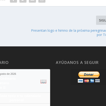
SIG
Presentan logo e himno de la próxima peregrinac
por T
ARIO
AYÚDANOS A SEGUIR
agosto de 2026
Ordinario
📖
yetano
o II
ñade todo a tu calendario
personal