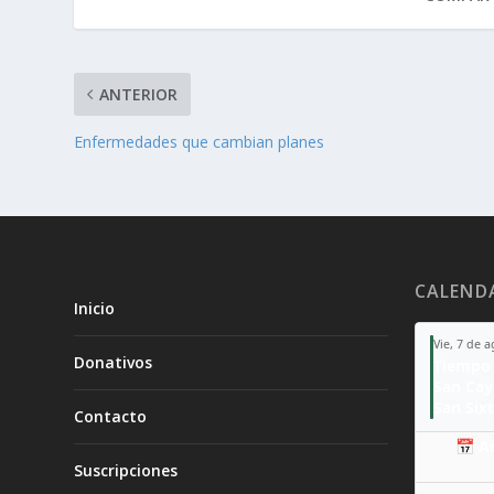
ANTERIOR
Enfermedades que cambian planes
CALEND
Inicio
Vie, 7 de 
Donativos
Tiempo 
San Ca
San Sixt
Contacto
📅 A
Suscripciones