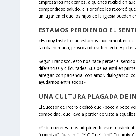
empresarios mexicanos, a quienes recibió en audi
compendioso saludo, el Pontífice les recordó que
un lugar en el que los hijos de la Iglesia pueden e
ESTAMOS PERDIENDO EL SENT
«Es muy triste lo que estamos experimentando», 
familia humana, provocando sufrimiento y pobre
Según Francisco, esto nos hace perder el sentido 
diferencias y dificultades. «La pelea está en prim
arreglan con paciencia, con amor, dialogando, co
ayudarnos entre todos»
UNA CULTURA PLAGADA DE I
El Sucesor de Pedro explicó que «poco a poco ve
comodidad, que lleva a perder de vista a aquello
«Y sin querer vamos adquiriendo este movimiento
“conmigo”, “para mí”. “Yo”, “me”, “mi”, “conmigo