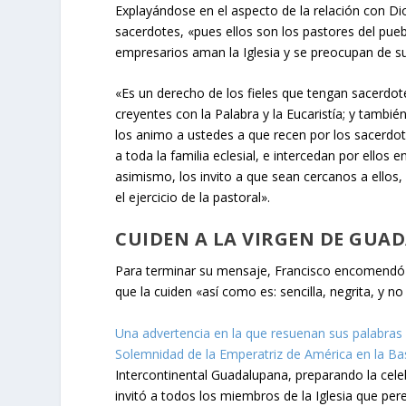
Explayándose en el aspecto de la relación con Dio
sacerdotes, «pues ellos son los pastores del pueb
empresarios aman la Iglesia y se preocupan de su
«Es un derecho de los fieles que tengan sacerdot
creyentes con la Palabra y la Eucaristía; y tamb
los animo a ustedes a que recen por los sacerdot
a toda la familia eclesial, e intercedan por ellos 
asimismo, los invito a que sean cercanos a ellos,
el ejercicio de la pastoral».
CUIDEN A LA VIRGEN DE GUAD
Para terminar su mensaje, Francisco encomendó a
que la cuiden «así como es: sencilla, negrita, y n
Una advertencia en la que resuenan sus palabras 
Solemnidad de la Emperatriz de América en la Basí
Intercontinental Guadalupana, preparando la cel
invitó a todos los miembros de la Iglesia que pere