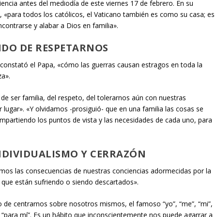
encia antes del mediodía de este viernes 17 de febrero. En su
, «para todos los católicos, el Vaticano también es como su casa; es
ncontrarse y alabar a Dios en familia».
IDO DE RESPETARNOS
constató el Papa, «cómo las guerras causan estragos en toda la
za».
de ser familia, del respeto, del tolerarnos aún con nuestras
er lugar». «Y olvidamos -prosiguió- que en una familia las cosas se
mpartiendo los puntos de vista y las necesidades de cada uno, para
NDIVIDUALISMO Y CERRAZÓN
mos las consecuencias de nuestras conciencias adormecidas por la
s que están sufriendo o siendo descartados».
 de centrarnos sobre nosotros mismos, el famoso “yo”, “me”, “mi”,
”, “para mí”. Es un hábito que inconscientemente nos puede agarrar a