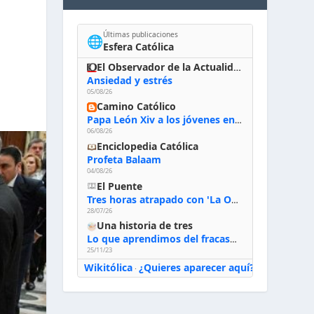
Últimas publicaciones
🌐
Esfera Católica
El Observador de la Actualidad
Ansiedad y estrés
05/08/26
Camino Católico
Papa León Xiv a los jóvenes en Asís, 6-8-2026: «De san Francisco aprendan la radicalidad evangélica: no los vuelve ciegos ni violentos, sino sensibles, atentos, siempre en el seguimiento de Jesús, humildes y acogiendo a todos»
06/08/26
Enciclopedia Católica
Profeta Balaam
04/08/26
El Puente
Tres horas atrapado con 'La Odisea' de Nolan
28/07/26
Una historia de tres
Lo que aprendimos del fracaso al emprender
25/11/23
Wikitólica
¿Quieres aparecer aquí?
·