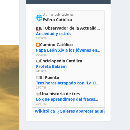
Últimas publicaciones
🌐
Esfera Católica
El Observador de la Actualidad
Ansiedad y estrés
05/08/26
Camino Católico
Papa León Xiv a los jóvenes en Asís, 6-8-2026: «De san Francisco aprendan la radicalidad evangélica: no los vuelve ciegos ni violentos, sino sensibles, atentos, siempre en el seguimiento de Jesús, humildes y acogiendo a todos»
06/08/26
Enciclopedia Católica
Profeta Balaam
04/08/26
El Puente
Tres horas atrapado con 'La Odisea' de Nolan
28/07/26
Una historia de tres
Lo que aprendimos del fracaso al emprender
25/11/23
Wikitólica
¿Quieres aparecer aquí?
·