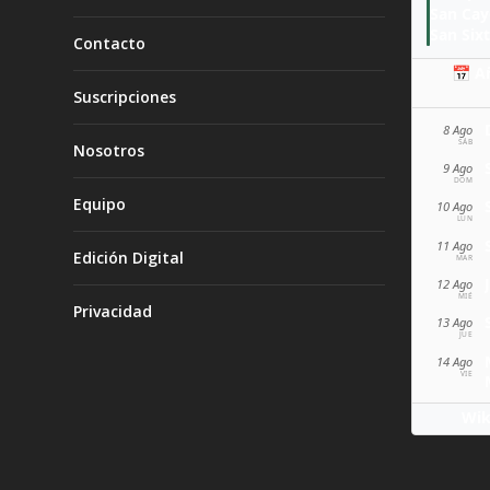
San Ca
San Sixt
Contacto
📅 A
Suscripciones
8 Ago
SÁB
Nosotros
9 Ago
DOM
Equipo
10 Ago
LUN
11 Ago
Edición Digital
MAR
12 Ago
MIÉ
Privacidad
13 Ago
JUE
14 Ago
VIE
Wik