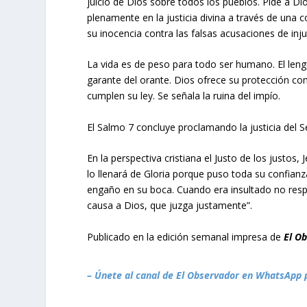
juicio de Dios sobre todos los pueblos. Pide a Di
plenamente en la justicia divina a través de una 
su inocencia contra las falsas acusaciones de injust
La vida es de peso para todo ser humano. El leng
garante del orante. Dios ofrece su protección 
cumplen su ley. Se señala la ruina del impío.
El Salmo 7 concluye proclamando la justicia del S
En la perspectiva cristiana el Justo de los justo
lo llenará de Gloria porque puso toda su confianza
engaño en su boca. Cuando era insultado no respo
causa a Dios, que juzga justamente”.
Publicado en la edición semanal impresa de
El O
– Únete al canal de El Observador en WhatsApp 