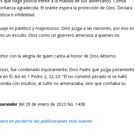
os que haga justicia frente a la maldad de sus adversarios. Confía
confianza agradecida. El orante espera la protección de Dios. Declara
icia e infidelidad.
uaje es patético y majestuoso. Dios juzga a las naciones, por eso es
como un escudo. Dios como un guerrero amenaza a quienes no
eñor con la alegría de quien canta al honor de Dios Altísimo.
s, Jesús, fue condenado injustamente; Dios Padre que juzga justamente
 en Él. Así en 1 Pedro 2, 22-23: “Él no cometió pecado ni se halló
ndía con insultos; al sufrir no amenazaba, sino que confiaba su
bservador
del 29 de enero de 2023 No. 1438
para no perderte las publicaciones más nuevas