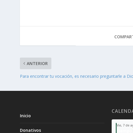
COMPART
ANTERIOR
Para encontrar tu vocación, es necesario preguntarle a Di
CALEND
Inicio
Vie, 7 de 
Donativos
Tiempo 