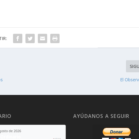
IR:
SIG
os
El Obser
ARIO
AYÚDANOS A SEGUIR
agosto de 2026
Ordinario