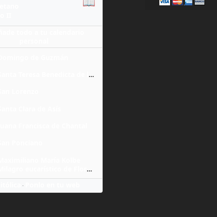
📖
yetano
o II
ñade todo a tu calendario
personal
Domingo de Guzmán
Santa Teresa Benedicta de la Cruz
San Lorenzo
Santa Clara de Asís
Juana Francisca de Chantal
San Ponciano
Maximiliano María Kolbe
Milagro eucarístico de Florencia
itólica
Ponlo en tu web
·