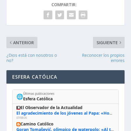
COMPARTIR:
ANTERIOR
SIGUIENTE
¿Dios está con nosotros o
Reconocer los propios
no?
errores
ESFERA CATÓLICA
Últimas publicaciones
🌐
Esfera Católica
El Observador de la Actualidad
El agradecimiento de los jóvenes al Papa: «Hoy nos sentimos Iglesia»
07/08/26
Camino Católico
Goran Tomašević, olímpico de waterpolo: «Al terminar el Camino de Santiago entregué mi vida a Cristo; hablé con Dios y le dije: ‘Estoy listo; estoy a tu servicio. Puedo llevar lo que sea necesario para ti’»