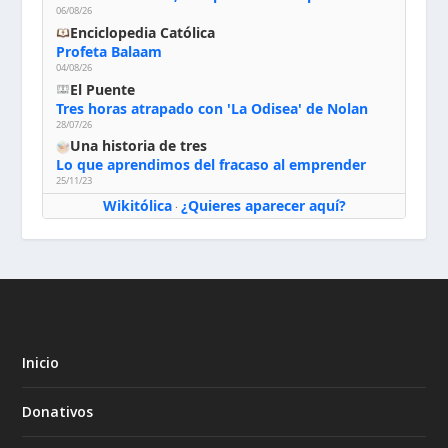
06/08/26
Enciclopedia Católica
Profeta Balaam
04/08/26
El Puente
Tres horas atrapado con 'La Odisea' de Nolan
28/07/26
Una historia de tres
Lo que aprendimos del fracaso al emprender
25/11/23
Wikitólica
¿Quieres aparecer aquí?
·
Inicio
Donativos