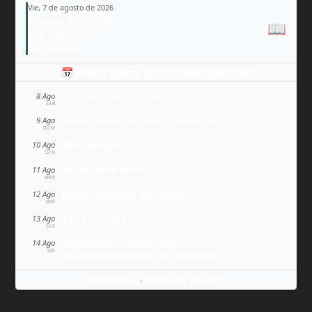
Vie, 7 de agosto de 2026
Tiempo Ordinario
📖
San Cayetano
San Sixto II
📅 Añade todo a tu calendario personal
Domingo de Guzmán
8 Ago
SÁB
Santa Teresa Benedicta de la Cruz
9 Ago
DOM
San Lorenzo
10 Ago
LUN
Santa Clara de Asís
11 Ago
MAR
Juana Francisca de Chantal
12 Ago
MIÉ
San Ponciano
13 Ago
JUE
Maximiliano María Kolbe
14 Ago
VIE
Milagro eucarístico de Florencia
Wikitólica
Ponlo en tu web
·