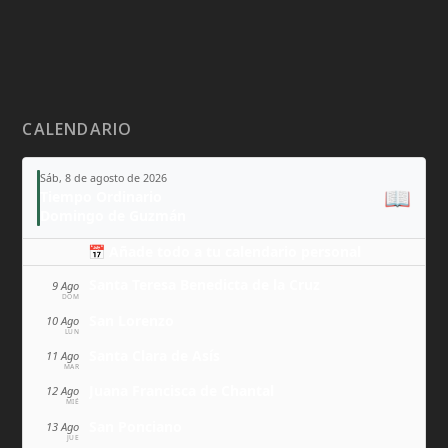
CALENDARIO
Sáb, 8 de agosto de 2026
📖
Tiempo Ordinario
Domingo de Guzmán
📅 Añade todo a tu calendario personal
Santa Teresa Benedicta de la Cruz
9 Ago
DOM
San Lorenzo
10 Ago
LUN
Santa Clara de Asís
11 Ago
MAR
Juana Francisca de Chantal
12 Ago
MIÉ
San Ponciano
13 Ago
JUE