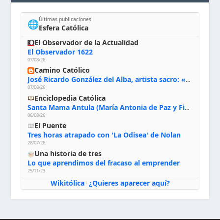
Últimas publicaciones
🌐
Esfera Católica
El Observador de la Actualidad
El Observador 1622
07/08/26
Camino Católico
José Ricardo González del Alba, artista sacro: «Yo oro, hablo con Dios, le pido al Espíritu Santo su inspiración y siempre pinto rezando el rosario para que sea Él quien actúe a través de mis manos»
07/08/26
Enciclopedia Católica
Santa Mama Antula (María Antonia de Paz y Figueroa)
06/08/26
El Puente
Tres horas atrapado con 'La Odisea' de Nolan
28/07/26
Una historia de tres
Lo que aprendimos del fracaso al emprender
25/11/23
Wikitólica
¿Quieres aparecer aquí?
·