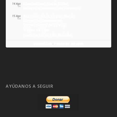
Maximiliano María Kolbe
14 Ago
VIE
Milagro eucarístico de Florencia
Asunción de la Virgen María
15 Ago
SÁB
Virgen de Covadonga
Virgen Negra de Le Puy
Virgen de Lluc
Nuestra Señora de Budslau
Wikitólica
Ponlo en tu web
·
AYÚDANOS A SEGUIR