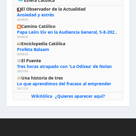
Esfera Católica
El Observador de la Actualidad
Ansiedad y estrés
05/08/26
Camino Católico
Papa León Xiv en la Audiencia General, 5-8-2026: «Dios en el primer puesto; la oración, nuestra primera obligación; la liturgia, la primera fuente de la vida divina que se nos comunica, la primera escuela de nuestra vida espiritual»
05/08/26
Enciclopedia Católica
Profeta Balaam
04/08/26
El Puente
Tres horas atrapado con 'La Odisea' de Nolan
28/07/26
Una historia de tres
Lo que aprendimos del fracaso al emprender
25/11/23
Wikitólica
¿Quieres aparecer aquí?
·