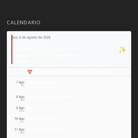
CALENDARIO
Jue, 6 de agosto de 2026
Tiempo Ordinario
✨
Transfiguración del Señor
Nuestra Señora de Copacabana
Moisés
📅 Añade todo a tu calendario personal
San Cayetano
7 Ago
VIE
San Sixto II
Domingo de Guzmán
8 Ago
SÁB
Santa Teresa Benedicta de la Cruz
9 Ago
DOM
San Lorenzo
10 Ago
LUN
Santa Clara de Asís
11 Ago
MAR