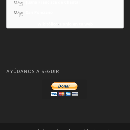
Juana Francisca de Chantal
12 Ago
MIÉ
San Ponciano
13 Ago
JUE
Wikitólica
Ponlo en tu web
·
AYÚDANOS A SEGUIR