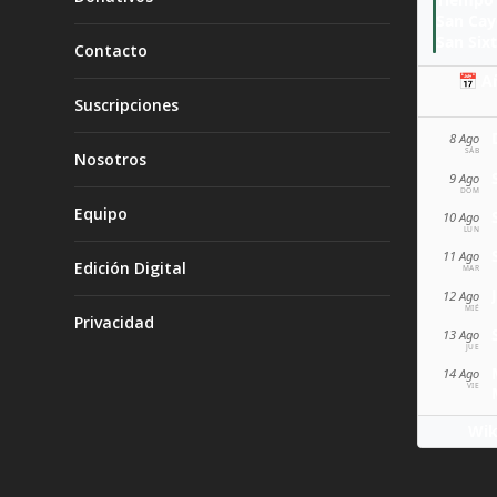
San Ca
San Sixt
Contacto
📅 A
Suscripciones
8 Ago
SÁB
Nosotros
9 Ago
DOM
Equipo
10 Ago
LUN
11 Ago
Edición Digital
MAR
12 Ago
MIÉ
Privacidad
13 Ago
JUE
14 Ago
VIE
Wik