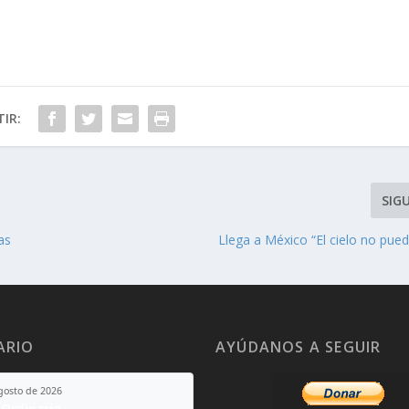
IR:
SIG
as
Llega a México “El cielo no pue
ARIO
AYÚDANOS A SEGUIR
agosto de 2026
Ordinario