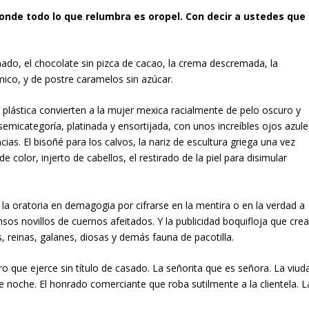
donde todo lo que relumbra es oropel. Con decir a ustedes que
nado, el chocolate sin pizca de cacao, la crema descremada, la
ímico, y de postre caramelos sin azúcar.
a plástica convierten a la mujer mexica racialmente de pelo oscuro y
semicategoría, platinada y ensortijada, con unos increíbles ojos azule
ncias. El bisoñé para los calvos, la nariz de escultura griega una vez
e color, injerto de cabellos, el restirado de la piel para disimular
 la oratoria en demagogia por cifrarse en la mentira o en la verdad a
sos novillos de cuernos afeitados. Y la publicidad boquifloja que cre
, reinas, galanes, diosas y demás fauna de pacotilla.
o que ejerce sin título de casado. La señorita que es señora. La viud
e noche. El honrado comerciante que roba sutilmente a la clientela. L