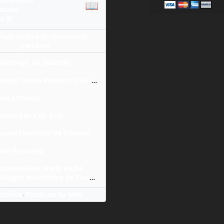
📖
yetano
o II
ñade todo a tu calendario
personal
Domingo de Guzmán
Santa Teresa Benedicta de la Cruz
San Lorenzo
Santa Clara de Asís
Juana Francisca de Chantal
San Ponciano
Maximiliano María Kolbe
Milagro eucarístico de Florencia
itólica
Ponlo en tu web
·