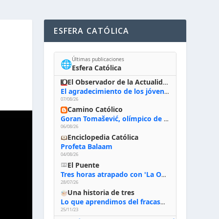
ESFERA CATÓLICA
Últimas publicaciones
🌐
Esfera Católica
El Observador de la Actualidad
El agradecimiento de los jóvenes al Papa: «Hoy nos sentimos Iglesia»
07/08/26
Camino Católico
Goran Tomašević, olímpico de waterpolo: «Al terminar el Camino de Santiago entregué mi vida a Cristo; hablé con Dios y le dije: ‘Estoy listo; estoy a tu servicio. Puedo llevar lo que sea necesario para ti’»
06/08/26
Enciclopedia Católica
Profeta Balaam
04/08/26
El Puente
Tres horas atrapado con 'La Odisea' de Nolan
28/07/26
Una historia de tres
Lo que aprendimos del fracaso al emprender
25/11/23