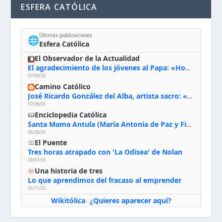
ESFERA CATÓLICA
Últimas publicaciones
🌐
Esfera Católica
El Observador de la Actualidad
El agradecimiento de los jóvenes al Papa: «Hoy nos sentimos Iglesia»
07/08/26
Camino Católico
José Ricardo González del Alba, artista sacro: «Yo oro, hablo con Dios, le pido al Espíritu Santo su inspiración y siempre pinto rezando el rosario para que sea Él quien actúe a través de mis manos»
07/08/26
Enciclopedia Católica
Santa Mama Antula (María Antonia de Paz y Figueroa)
06/08/26
El Puente
Tres horas atrapado con 'La Odisea' de Nolan
28/07/26
Una historia de tres
Lo que aprendimos del fracaso al emprender
25/11/23
Wikitólica
¿Quieres aparecer aquí?
·