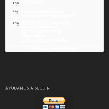
San Ponciano
13 Ago
JUE
Maximiliano María Kolbe
14 Ago
VIE
Milagro eucarístico de Florencia
Asunción de la Virgen María
15 Ago
SÁB
Virgen de Covadonga
Virgen Negra de Le Puy
Virgen de Lluc
Nuestra Señora de Budslau
Wikitólica
Ponlo en tu web
·
AYÚDANOS A SEGUIR