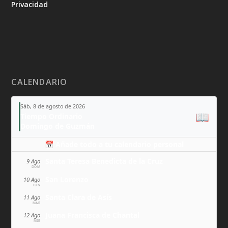
Privacidad
CALENDARIO
Sáb, 8 de agosto de 2026
📖
Tiempo Ordinario
Domingo de Guzmán
📅 Añade todo a tu calendario personal
Santa Teresa Benedicta de la Cruz
9 Ago
DOM
San Lorenzo
10 Ago
LUN
Santa Clara de Asís
11 Ago
MAR
Juana Francisca de Chantal
12 Ago
MIÉ