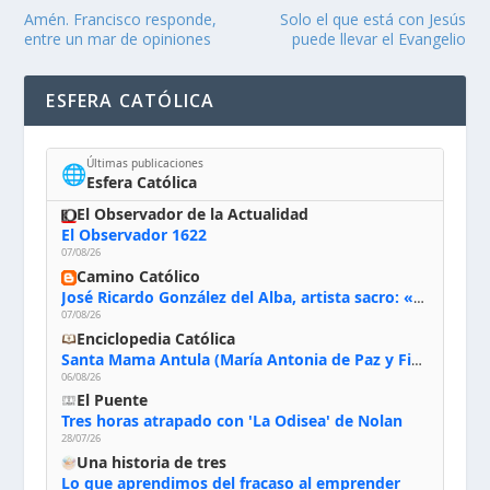
Amén. Francisco responde,
Solo el que está con Jesús
entre un mar de opiniones
puede llevar el Evangelio
ESFERA CATÓLICA
Últimas publicaciones
🌐
Esfera Católica
El Observador de la Actualidad
El Observador 1622
07/08/26
Camino Católico
José Ricardo González del Alba, artista sacro: «Yo oro, hablo con Dios, le pido al Espíritu Santo su inspiración y siempre pinto rezando el rosario para que sea Él quien actúe a través de mis manos»
07/08/26
Enciclopedia Católica
Santa Mama Antula (María Antonia de Paz y Figueroa)
06/08/26
El Puente
Tres horas atrapado con 'La Odisea' de Nolan
28/07/26
Una historia de tres
Lo que aprendimos del fracaso al emprender