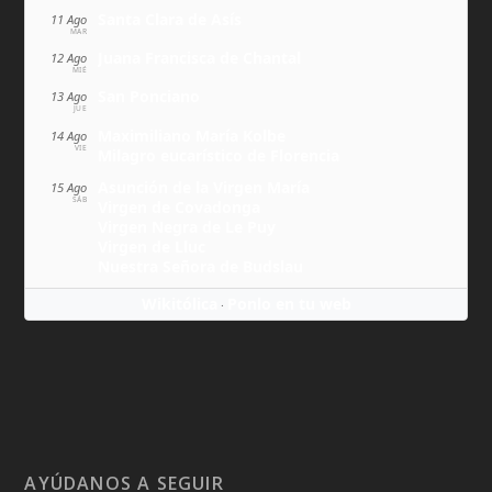
Santa Clara de Asís
11 Ago
MAR
Juana Francisca de Chantal
12 Ago
MIÉ
San Ponciano
13 Ago
JUE
Maximiliano María Kolbe
14 Ago
VIE
Milagro eucarístico de Florencia
Asunción de la Virgen María
15 Ago
SÁB
Virgen de Covadonga
Virgen Negra de Le Puy
Virgen de Lluc
Nuestra Señora de Budslau
Wikitólica
Ponlo en tu web
·
AYÚDANOS A SEGUIR