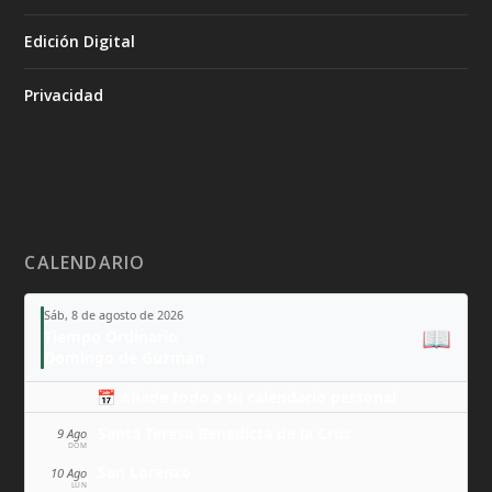
Edición Digital
Privacidad
CALENDARIO
Sáb, 8 de agosto de 2026
📖
Tiempo Ordinario
Domingo de Guzmán
📅 Añade todo a tu calendario personal
Santa Teresa Benedicta de la Cruz
9 Ago
DOM
San Lorenzo
10 Ago
LUN