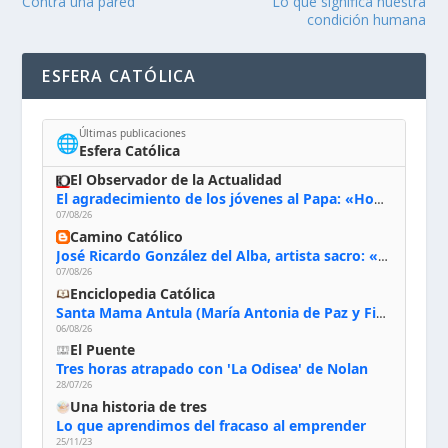
Contra una pared
Lo que significa nuestra
condición humana
ESFERA CATÓLICA
Últimas publicaciones
🌐
Esfera Católica
El Observador de la Actualidad
El agradecimiento de los jóvenes al Papa: «Hoy nos sentimos Iglesia»
07/08/26
Camino Católico
José Ricardo González del Alba, artista sacro: «Yo oro, hablo con Dios, le pido al Espíritu Santo su inspiración y siempre pinto rezando el rosario para que sea Él quien actúe a través de mis manos»
07/08/26
Enciclopedia Católica
Santa Mama Antula (María Antonia de Paz y Figueroa)
06/08/26
El Puente
Tres horas atrapado con 'La Odisea' de Nolan
28/07/26
Una historia de tres
Lo que aprendimos del fracaso al emprender
25/11/23