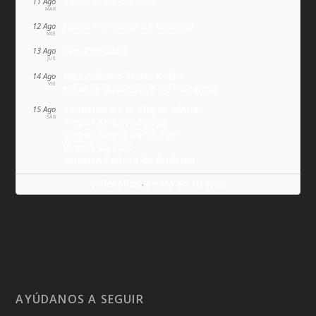
Santa Clara de Asís
11 Ago
MAR
Juana Francisca de Chantal
12 Ago
MIÉ
San Ponciano
13 Ago
JUE
Maximiliano María Kolbe
14 Ago
VIE
Milagro eucarístico de Florencia
Asunción de la Virgen María
15 Ago
SÁB
Virgen de Covadonga
Virgen Negra de Le Puy
Virgen de Lluc
Nuestra Señora de Budslau
Wikitólica
Ponlo en tu web
·
AYÚDANOS A SEGUIR