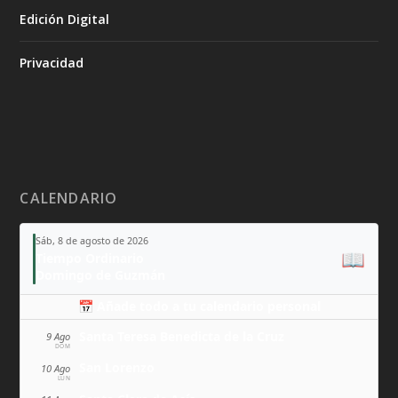
Edición Digital
Privacidad
CALENDARIO
Sáb, 8 de agosto de 2026
📖
Tiempo Ordinario
Domingo de Guzmán
📅 Añade todo a tu calendario personal
Santa Teresa Benedicta de la Cruz
9 Ago
DOM
San Lorenzo
10 Ago
LUN