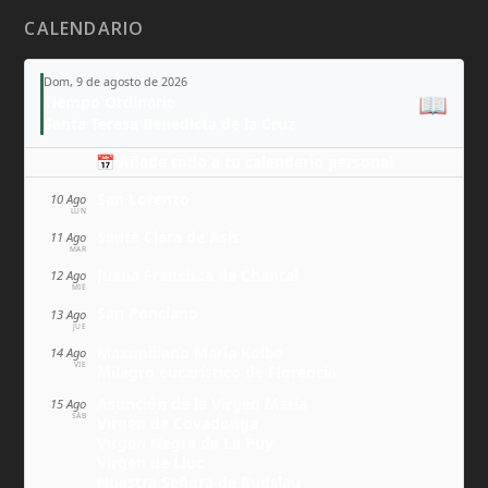
CALENDARIO
Dom, 9 de agosto de 2026
📖
Tiempo Ordinario
Santa Teresa Benedicta de la Cruz
📅 Añade todo a tu calendario personal
San Lorenzo
10 Ago
LUN
Santa Clara de Asís
11 Ago
MAR
Juana Francisca de Chantal
12 Ago
MIÉ
San Ponciano
13 Ago
JUE
Maximiliano María Kolbe
14 Ago
VIE
Milagro eucarístico de Florencia
Asunción de la Virgen María
15 Ago
SÁB
Virgen de Covadonga
Virgen Negra de Le Puy
Virgen de Lluc
Nuestra Señora de Budslau