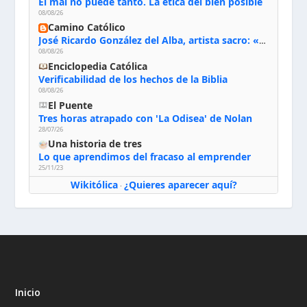
El mal no puede tanto. La ética del bien posible
08/08/26
Camino Católico
José Ricardo González del Alba, artista sacro: «Yo oro, hablo con Dios, le pido al Espíritu Santo su inspiración y siempre pinto rezando el rosario para que sea Él quien actúe a través de mis manos»
08/08/26
Enciclopedia Católica
Verificabilidad de los hechos de la Biblia
08/08/26
El Puente
Tres horas atrapado con 'La Odisea' de Nolan
28/07/26
Una historia de tres
Lo que aprendimos del fracaso al emprender
25/11/23
Wikitólica
¿Quieres aparecer aquí?
·
Inicio