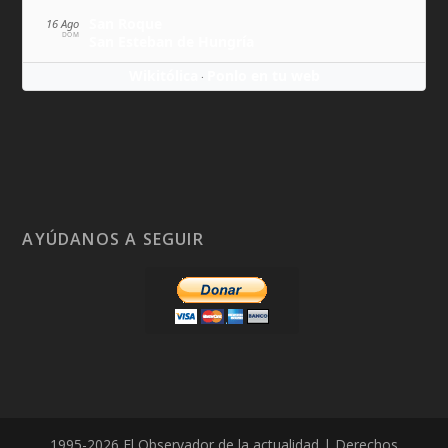
San Roque
16 Ago
DOM
San Esteban de Hungría
Wikitólica
Ponlo en tu web
·
AYÚDANOS A SEGUIR
1995-2026 El Observador de la actualidad | Derechos