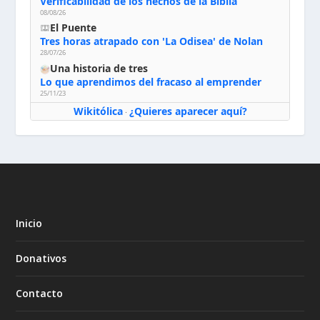
Verificabilidad de los hechos de la Biblia
08/08/26
El Puente
Tres horas atrapado con 'La Odisea' de Nolan
28/07/26
Una historia de tres
Lo que aprendimos del fracaso al emprender
25/11/23
Wikitólica
¿Quieres aparecer aquí?
·
Inicio
Donativos
Contacto