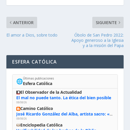
ANTERIOR
SIGUIENTE
El amor a Dios, sobre todo
Óbolo de San Pedro 2022:
Apoyo generoso a la Iglesia
y a la misión del Papa
ESFERA CATÓLICA
Últimas publicaciones
🌐
Esfera Católica
El Observador de la Actualidad
El mal no puede tanto. La ética del bien posible
08/08/26
Camino Católico
José Ricardo González del Alba, artista sacro: «Yo oro, hablo con Dios, le pido al Espíritu Santo su inspiración y siempre pinto rezando el rosario para que sea Él quien actúe a través de mis manos»
08/08/26
Enciclopedia Católica