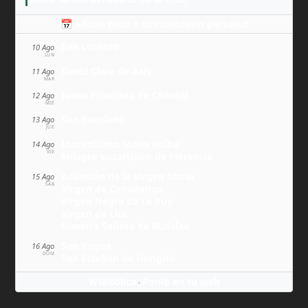
📅 Añade todo a tu calendario personal
San Lorenzo
10 Ago
LUN
Santa Clara de Asís
11 Ago
MAR
Juana Francisca de Chantal
12 Ago
MIÉ
San Ponciano
13 Ago
JUE
Maximiliano María Kolbe
14 Ago
VIE
Milagro eucarístico de Florencia
Asunción de la Virgen María
15 Ago
SÁB
Virgen de Covadonga
Virgen Negra de Le Puy
Virgen de Lluc
Nuestra Señora de Budslau
San Roque
16 Ago
DOM
San Esteban de Hungría
Wikitólica
Ponlo en tu web
·