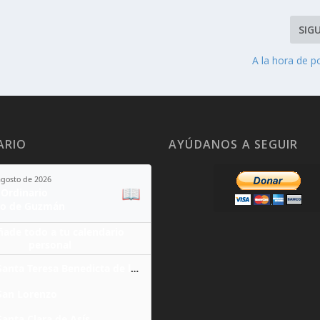
SIG
A la hora de p
ARIO
AYÚDANOS A SEGUIR
agosto de 2026
📖
Ordinario
o de Guzmán
ñade todo a tu calendario
personal
Santa Teresa Benedicta de la Cruz
San Lorenzo
Santa Clara de Asís