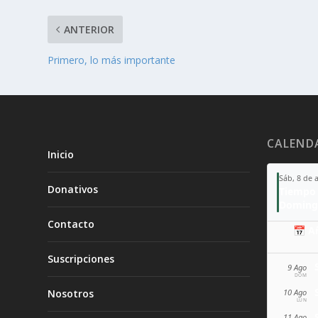
ANTERIOR
Primero, lo más importante
CALEND
Inicio
Sáb, 8 de 
Donativos
Tiempo 
Doming
Contacto
📅 A
Suscripciones
9 Ago
DOM
10 Ago
Nosotros
LUN
11 Ago