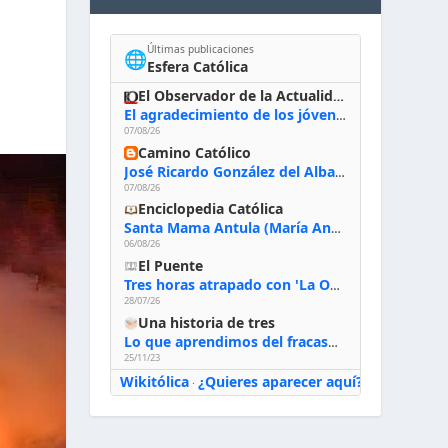
Últimas publicaciones
🌐
Esfera Católica
El Observador de la Actualidad
El agradecimiento de los jóvenes al Papa: «Hoy nos sentimos Iglesia»
07/08/26
Camino Católico
José Ricardo González del Alba, artista sacro: «Yo oro, hablo con Dios, le pido al Espíritu Santo su inspiración y siempre pinto rezando el rosario para que sea Él quien actúe a través de mis manos»
07/08/26
Enciclopedia Católica
Santa Mama Antula (María Antonia de Paz y Figueroa)
06/08/26
El Puente
Tres horas atrapado con 'La Odisea' de Nolan
28/07/26
Una historia de tres
Lo que aprendimos del fracaso al emprender
25/11/23
Wikitólica
¿Quieres aparecer aquí?
·