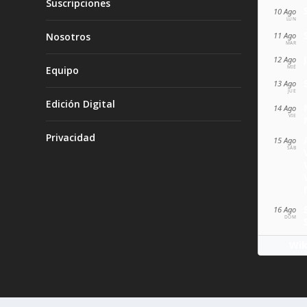
Suscripciones
10 Ago
LUN
11 Ago
Nosotros
MAR
12 Ago
MIÉ
Equipo
13 Ago
JUE
Edición Digital
14 Ago
VIE
Privacidad
15 Ago
SÁB
16 Ago
DOM
Wik