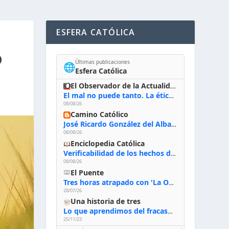
ESFERA CATÓLICA
O
Últimas publicaciones
🌐
Esfera Católica
El Observador de la Actualidad
El mal no puede tanto. La ética del bien posible
08/08/26
Camino Católico
José Ricardo González del Alba, artista sacro: «Yo oro, hablo con Dios, le pido al Espíritu Santo su inspiración y siempre pinto rezando el rosario para que sea Él quien actúe a través de mis manos»
08/08/26
Enciclopedia Católica
Verificabilidad de los hechos de la Biblia
08/08/26
El Puente
Tres horas atrapado con 'La Odisea' de Nolan
28/07/26
Una historia de tres
Lo que aprendimos del fracaso al emprender
25/11/23