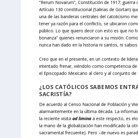
“Rerum Novarum”, Constitución de 1917; guerra c
Artículo 130 constitucional (Salinas de Gortari) q
una de las banderas centrales del catolicismo mex
tener ya razón para el conflicto, se ubicaron como
público. Lo que quiero decir con esto es que no ha
bonanza” quienes renunciaron a su misión. Como 
nunca han dado en la historia ni santos, ni sabios 
Creo que en el presente, en un contexto de lider
intentado frenar, viéndolo como competencia de u
el Episcopado Mexicano al clero y al conjunto de 
¿LOS CATÓLICOS SABEMOS ENTRA
SACRISTÍA?
De acuerdo al Censo Nacional de Población y Viv
alarmantemente en la última década. La informa
la reciente visita
ad limina
a este respecto, es elo
la mano de la globalización han modificado la otror
sacramental frecuente). Pero –de nuevo es paradój