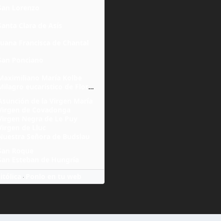
San Lorenzo
Santa Clara de Asís
Juana Francisca de Chantal
San Ponciano
Maximiliano María Kolbe
Milagro eucarístico de Florencia
Asunción de la Virgen María
Virgen de Covadonga
Virgen Negra de Le Puy
Virgen de Lluc
Nuestra Señora de Budslau
San Roque
San Esteban de Hungría
itólica
Ponlo en tu web
·