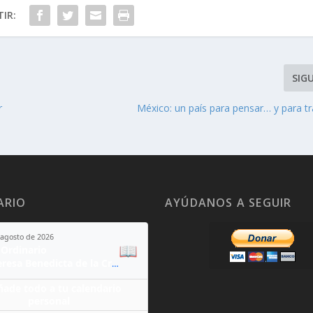
IR:
SIG
r
México: un país para pensar… y para t
ARIO
AYÚDANOS A SEGUIR
 agosto de 2026
📖
Ordinario
Santa Teresa Benedicta de la Cruz
ñade todo a tu calendario
personal