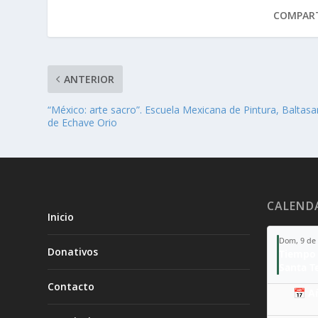
COMPART
ANTERIOR
“México: arte sacro”. Escuela Mexicana de Pintura, Baltasa
de Echave Orio
CALEND
Inicio
Dom, 9 de
Donativos
Tiempo 
Contacto
📅 A