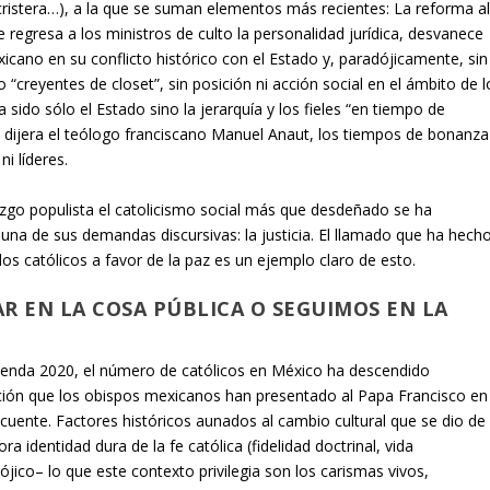
ristera…), a la que se suman elementos más recientes: La reforma a
ue regresa a los ministros de culto la personalidad jurídica, desvanece
icano en su conflicto histórico con el Estado y, paradójicamente, sin
 “creyentes de closet”, sin posición ni acción social en el ámbito de l
 sido sólo el Estado sino la jerarquía y los fieles “en tiempo de
dijera el teólogo franciscano Manuel Anaut, los tiempos de bonanza
ni líderes.
azgo populista el catolicismo social más que desdeñado se ha
na de sus demandas discursivas: la justicia. El llamado que ha hech
los católicos a favor de la paz es un ejemplo claro de esto.
R EN LA COSA PÚBLICA O SEGUIMOS EN LA
ienda 2020, el número de católicos en México ha descendido
ción que los obispos mexicanos han presentado al Papa Francisco en
cuente. Factores históricos aunados al cambio cultural que se dio de
a identidad dura de la fe católica (fidelidad doctrinal, vida
ico– lo que este contexto privilegia son los carismas vivos,