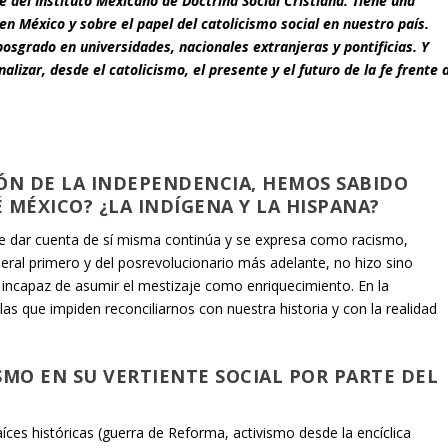
e del Instituto Mexicano de Doctrina Social Cristiana. Tiene una
 en México y sobre el papel del catolicismo social en nuestro país.
sgrado en universidades, nacionales extranjeras y pontificias. Y
izar, desde el catolicismo, el presente y el futuro de la fe frente 
ÓN DE LA INDEPENDENCIA, HEMOS SABIDO
 MÉXICO? ¿LA INDÍGENA Y LA HISPANA?
de dar cuenta de sí misma continúa y se expresa como racismo,
iberal primero y del posrevolucionario más adelante, no hizo sino
 incapaz de asumir el mestizaje como enriquecimiento. En la
las que impiden reconciliarnos con nuestra historia y con la realidad
SMO EN SU VERTIENTE SOCIAL POR PARTE DEL
aíces históricas (guerra de Reforma, activismo desde la encíclica