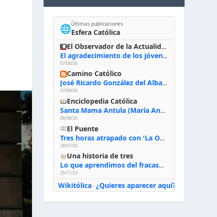
Últimas publicaciones
🌐
Esfera Católica
El Observador de la Actualidad
El agradecimiento de los jóvenes al Papa: «Hoy nos sentimos Iglesia»
07/08/26
Camino Católico
José Ricardo González del Alba, artista sacro: «Yo oro, hablo con Dios, le pido al Espíritu Santo su inspiración y siempre pinto rezando el rosario para que sea Él quien actúe a través de mis manos»
07/08/26
Enciclopedia Católica
Santa Mama Antula (María Antonia de Paz y Figueroa)
06/08/26
El Puente
Tres horas atrapado con 'La Odisea' de Nolan
28/07/26
Una historia de tres
Lo que aprendimos del fracaso al emprender
25/11/23
Wikitólica
¿Quieres aparecer aquí?
·