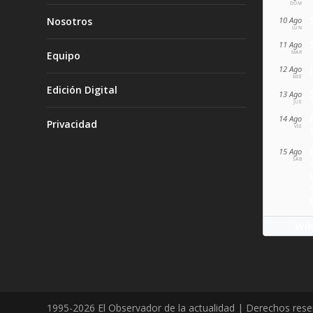
DOM
10 Ago
Nosotros
LUN
11 Ago
MAR
Equipo
12 Ago
MIÉ
Edición Digital
13 Ago
JUE
14 Ago
Privacidad
VIE
15 Ago
SÁB
Wik
1995-2026 El Observador de la actualidad | Derechos res