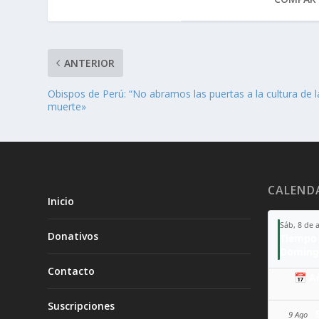
ANTERIOR
Obispos de Perú: “No abramos las puertas a la cultura de l
muerte»
CALEND
Inicio
Sáb, 8 de 
Donativos
Tiempo 
Doming
Contacto
📅 A
Suscripciones
9 Ago