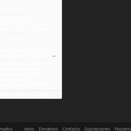
San Lorenzo
Santa Clara de Asís
Juana Francisca de Chantal
San Ponciano
Maximiliano María Kolbe
Milagro eucarístico de Florencia
Asunción de la Virgen María
Virgen de Covadonga
Virgen Negra de Le Puy
Virgen de Lluc
Nuestra Señora de Budslau
itólica
Ponlo en tu web
·
ervados
Inicio
Donativos
Contacto
Suscripciones
Nosotro