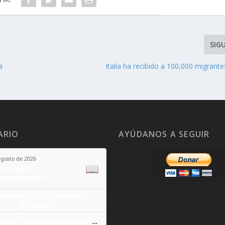
SIG
a
Italia ha recibido a 100,000 migrant
ARIO
AYÚDANOS A SEGUIR
agosto de 2026
📖
Ordinario
o de Guzmán
ñade todo a tu calendario
personal
Santa Teresa Benedicta de la Cruz