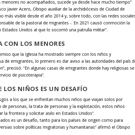
 los menores no acompañados, sucede ya desde hace mucho tiempo”
o Javier Acero, Obispo auxiliar de la archidiócesis de Ciudad de
 más visible desde el año 2014 y, sobre todo, con las redes sociale
onsable de la pastoral de migrantes -. En 2021 causó conmoción la
Estados Unidos al que lo socorrió una patrulla militar”.
IA CON LOS MENORES
iso que la Iglesia ha mostrado siempre con los niños y
a de emigrantes, lo primero es dar aviso a las autoridades del país d
ón”, precisó. “En algunas casas de emigrantes donde hay religiosas se
vicio de psicoterapia”.
 LOS NIÑOS ES UN DESAFÍO
sgos a los que se enfrentan muchos niños que viajan solos por
 de personas, la trata de personas y la explotación, estos niños
r la frontera y solicitar asilo en Estados Unidos”.
ñados es un desafío, tanto para los países de origen como para
rsias sobre políticas migratorias y humanitarias” afirmó el Obispo