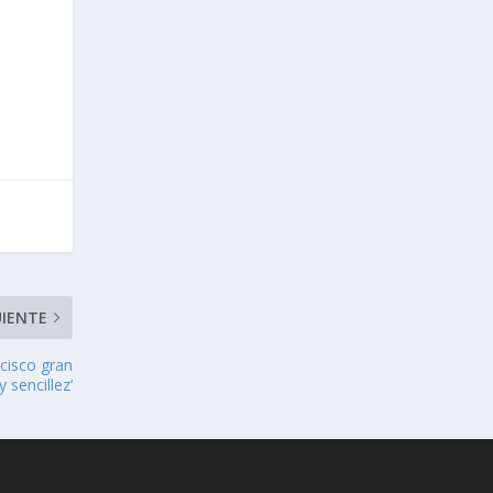
UIENTE
ncisco gran
 sencillez’