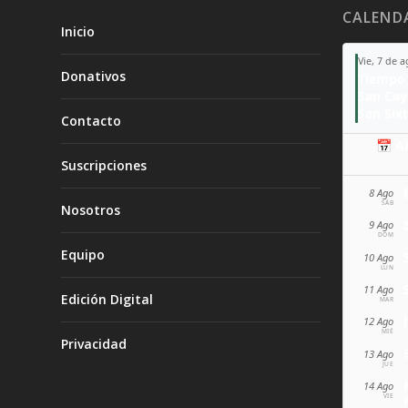
CALEND
Inicio
Vie, 7 de 
Donativos
Tiempo 
San Ca
San Sixt
Contacto
📅 A
Suscripciones
8 Ago
SÁB
Nosotros
9 Ago
DOM
Equipo
10 Ago
LUN
11 Ago
Edición Digital
MAR
12 Ago
MIÉ
Privacidad
13 Ago
JUE
14 Ago
VIE