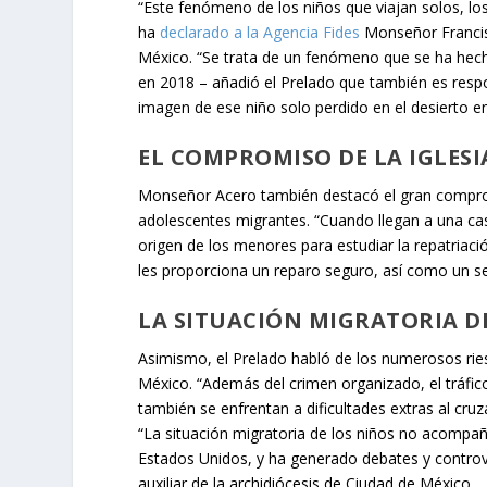
“Este fenómeno de los niños que viajan solos,
ha
declarado a la Agencia Fides
Monseñor Francisc
México. “Se trata de un fenómeno que se ha hecho
en 2018 – añadió el Prelado que también es resp
imagen de ese niño solo perdido en el desierto en 
EL COMPROMISO DE LA IGLES
Monseñor Acero también destacó el gran comprom
adolescentes migrantes. “Cuando llegan a una cas
origen de los menores para estudiar la repatriaci
les proporciona un reparo seguro, así como un ser
LA SITUACIÓN MIGRATORIA DE
Asimismo, el Prelado habló de los numerosos rie
México. “Además del crimen organizado, el tráfico
también se enfrentan a dificultades extras al cruza
“La situación migratoria de los niños no acompa
Estados Unidos, y ha generado debates y controve
auxiliar de la archidiócesis de Ciudad de México.