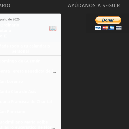
ARIO
AYÚDANOS A SEGUIR
agosto de 2026
Ordinario
📖
yetano
o II
ñade todo a tu calendario
personal
Domingo de Guzmán
Santa Teresa Benedicta de la Cruz
San Lorenzo
Santa Clara de Asís
Juana Francisca de Chantal
San Ponciano
Maximiliano María Kolbe
Milagro eucarístico de Florencia