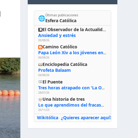
N
Últimas publicaciones
🌐
Esfera Católica
El Observador de la Actualidad
Ansiedad y estrés
05/08/26
Camino Católico
Papa León Xiv a los jóvenes en Asís, 6-8-2026: «De san Francisco aprendan la radicalidad evangélica: no los vuelve ciegos ni violentos, sino sensibles, atentos, siempre en el seguimiento de Jesús, humildes y acogiendo a todos»
06/08/26
Enciclopedia Católica
Profeta Balaam
04/08/26
El Puente
Tres horas atrapado con 'La Odisea' de Nolan
28/07/26
Una historia de tres
Lo que aprendimos del fracaso al emprender
25/11/23
Wikitólica
¿Quieres aparecer aquí?
·