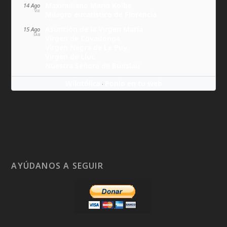
Maximiliano María Kolbe
14 Ago
VIE
Milagro eucarístico de Florencia
Asunción de la Virgen María
15 Ago
SÁB
Virgen de Covadonga
Virgen Negra de Le Puy
Virgen de Lluc
Nuestra Señora de Budslau
Wikitólica
Ponlo en tu web
·
AYÚDANOS A SEGUIR