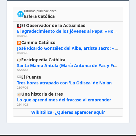
Últimas publicaciones
🌐
Esfera Católica
El Observador de la Actualidad
El agradecimiento de los jóvenes al Papa: «Hoy nos sentimos Iglesia»
07/08/26
Camino Católico
José Ricardo González del Alba, artista sacro: «Yo oro, hablo con Dios, le pido al Espíritu Santo su inspiración y siempre pinto rezando el rosario para que sea Él quien actúe a través de mis manos»
07/08/26
Enciclopedia Católica
Santa Mama Antula (María Antonia de Paz y Figueroa)
06/08/26
El Puente
Tres horas atrapado con 'La Odisea' de Nolan
28/07/26
Una historia de tres
Lo que aprendimos del fracaso al emprender
25/11/23
Wikitólica
¿Quieres aparecer aquí?
·