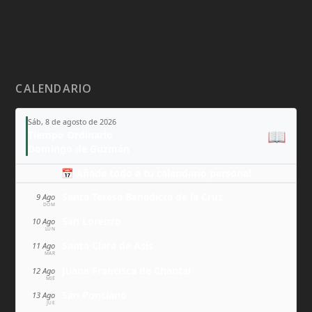
CALENDARIO
Sáb, 8 de agosto de 2026
📖
Tiempo Ordinario
Domingo de Guzmán
📅 Añade todo a tu calendario personal
Santa Teresa Benedicta de la Cruz
9 Ago
DOM
San Lorenzo
10 Ago
LUN
Santa Clara de Asís
11 Ago
MAR
Juana Francisca de Chantal
12 Ago
MIÉ
San Ponciano
13 Ago
JUE