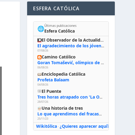
ESFERA CATÓLICA
Últimas publicaciones
🌐
Esfera Católica
El Observador de la Actualidad
El agradecimiento de los jóvenes al Papa: «Hoy nos sentimos Iglesia»
07/08/26
Camino Católico
Goran Tomašević, olímpico de waterpolo: «Al terminar el Camino de Santiago entregué mi vida a Cristo; hablé con Dios y le dije: ‘Estoy listo; estoy a tu servicio. Puedo llevar lo que sea necesario para ti’»
06/08/26
Enciclopedia Católica
Profeta Balaam
04/08/26
El Puente
Tres horas atrapado con 'La Odisea' de Nolan
28/07/26
Una historia de tres
Lo que aprendimos del fracaso al emprender
25/11/23
Wikitólica
¿Quieres aparecer aquí?
·