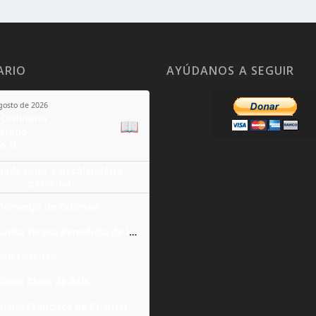
ARIO
AYÚDANOS A SEGUIR
agosto de 2026
Ordinario
📖
yetano
o II
ñade todo a tu calendario
personal
Domingo de Guzmán
Santa Teresa Benedicta de la Cruz
San Lorenzo
Santa Clara de Asís
Juana Francisca de Chantal