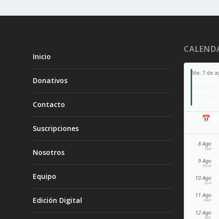
CALEND
Inicio
Vie, 7 de 
Donativos
Tiempo 
San Ca
San Sixt
Contacto
📅 A
Suscripciones
8 Ago
SÁB
Nosotros
9 Ago
DOM
Equipo
10 Ago
LUN
11 Ago
Edición Digital
MAR
12 Ago
MIÉ