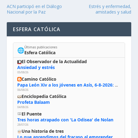
ACN participó en el Diálogo
Estrés y enfermedad,
Nacional por la Paz
amistades y salud
ESFERA CATÓLICA
Últimas publicaciones
🌐
Esfera Católica
El Observador de la Actualidad
Ansiedad y estrés
05/08/26
Camino Católico
Papa León Xiv a los jóvenes en Asís, 6-8-2026: «De san Francisco aprendan la radicalidad evangélica: no los vuelve ciegos ni violentos, sino sensibles, atentos, siempre en el seguimiento de Jesús, humildes y acogiendo a todos»
06/08/26
Enciclopedia Católica
Profeta Balaam
04/08/26
El Puente
Tres horas atrapado con 'La Odisea' de Nolan
28/07/26
Una historia de tres
Lo que aprendimos del fracaso al emprender