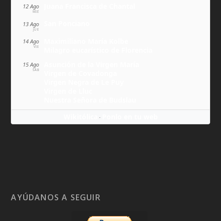
Juana Francisca de Chantal
12 Ago
MIÉ
San Ponciano
13 Ago
JUE
Maximiliano María Kolbe
14 Ago
VIE
Milagro eucarístico de Florencia
Asunción de la Virgen María
15 Ago
SÁB
Virgen de Covadonga
Virgen Negra de Le Puy
Virgen de Lluc
Nuestra Señora de Budslau
Wikitólica
Ponlo en tu web
·
AYÚDANOS A SEGUIR