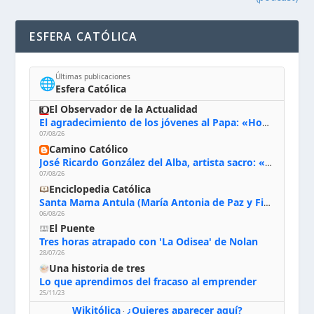
ESFERA CATÓLICA
Últimas publicaciones
🌐
Esfera Católica
El Observador de la Actualidad
El agradecimiento de los jóvenes al Papa: «Hoy nos sentimos Iglesia»
07/08/26
Camino Católico
José Ricardo González del Alba, artista sacro: «Yo oro, hablo con Dios, le pido al Espíritu Santo su inspiración y siempre pinto rezando el rosario para que sea Él quien actúe a través de mis manos»
07/08/26
Enciclopedia Católica
Santa Mama Antula (María Antonia de Paz y Figueroa)
06/08/26
El Puente
Tres horas atrapado con 'La Odisea' de Nolan
28/07/26
Una historia de tres
Lo que aprendimos del fracaso al emprender
25/11/23
Wikitólica
¿Quieres aparecer aquí?
·