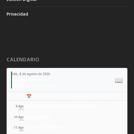
Privacidad
CALENDARIO
Sáb, 8 de agosto de 2026
📖
Tiempo Ordinario
Domingo de Guzmán
📅 Añade todo a tu calendario personal
Santa Teresa Benedicta de la Cruz
9 Ago
DOM
San Lorenzo
10 Ago
LUN
Santa Clara de Asís
11 Ago
MAR