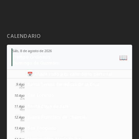
CALENDARIO
Sáb, 8 de agosto de 2026
📖
Tiempo Ordinario
Domingo de Guzmán
📅 Añade todo a tu calendario personal
Santa Teresa Benedicta de la Cruz
9 Ago
DOM
San Lorenzo
10 Ago
LUN
Santa Clara de Asís
11 Ago
MAR
Juana Francisca de Chantal
12 Ago
MIÉ
San Ponciano
13 Ago
JUE