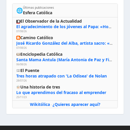
Últimas publicaciones
🌐
Esfera Católica
El Observador de la Actualidad
El agradecimiento de los jóvenes al Papa: «Hoy nos sentimos Iglesia»
07/08/26
Camino Católico
José Ricardo González del Alba, artista sacro: «Yo oro, hablo con Dios, le pido al Espíritu Santo su inspiración y siempre pinto rezando el rosario para que sea Él quien actúe a través de mis manos»
07/08/26
Enciclopedia Católica
Santa Mama Antula (María Antonia de Paz y Figueroa)
06/08/26
El Puente
Tres horas atrapado con 'La Odisea' de Nolan
28/07/26
Una historia de tres
Lo que aprendimos del fracaso al emprender
25/11/23
Wikitólica
¿Quieres aparecer aquí?
·