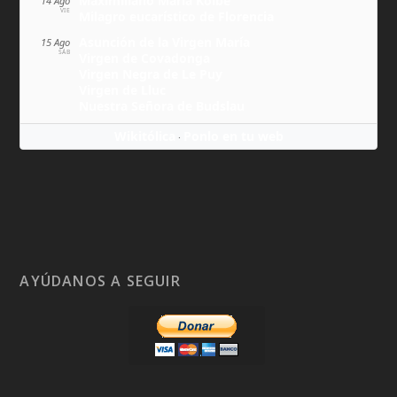
Maximiliano María Kolbe
14 Ago
VIE
Milagro eucarístico de Florencia
Asunción de la Virgen María
15 Ago
SÁB
Virgen de Covadonga
Virgen Negra de Le Puy
Virgen de Lluc
Nuestra Señora de Budslau
Wikitólica
Ponlo en tu web
·
AYÚDANOS A SEGUIR