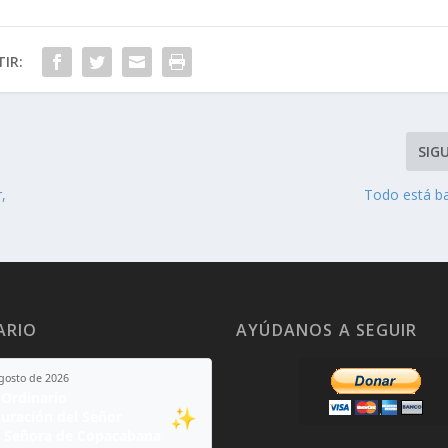
IR:
SIG
,
Todo está ba
ARIO
AYÚDANOS A SEGUIR
agosto de 2026
Ordinario
✨
guración del Señor
 Señora de Copacabana