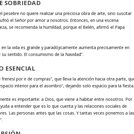
DE SOBRIEDAD
l pesebre no quiere realizar una preciosa obra de arte, sino suscitar
sufrió el Señor por amor a nosotros. Entonces, en una escena
reza, se recomienda la humildad, porque el Belén, afirmó el Papa
ta en la vida es grande y paradójicamente aumenta precisamente en
su sentido. El consumismo de la Navidad”.
O ESENCIAL
renesí por ir de compras”, que lleva la atención hacia otra parte, qu
“espacio interior para el asombro”, dejando solo espacio para la fiesta
mente es importante: a Dios, que viene a habitar entre nosotros. Por
yuda a entender que es lo que cuenta y las relaciones sociales de
tores. Las personas antes que las cosas. Y tantas veces ponemos a la
a
”.
ERSIÓN