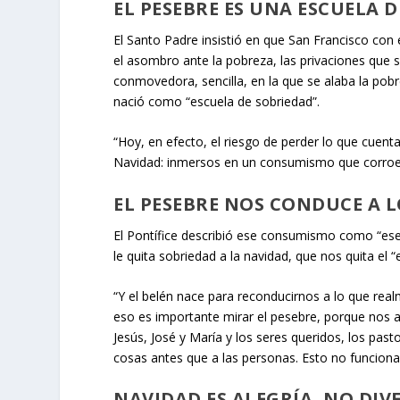
EL PESEBRE ES UNA ESCUELA 
El Santo Padre insistió en que San Francisco con e
el asombro ante la pobreza, las privaciones que 
conmovedora, sencilla, en la que se alaba la pob
nació como “escuela de sobriedad”.
“Hoy, en efecto, el riesgo de perder lo que cuen
Navidad: inmersos en un consumismo que corroe 
EL PESEBRE NOS CONDUCE A L
El Pontífice describió ese consumismo como “ese f
le quita sobriedad a la navidad, que nos quita el 
“Y el belén nace para reconducirnos a lo que real
eso es importante mirar el pesebre, porque nos a
Jesús, José y María y los seres queridos, los pas
cosas antes que a las personas. Esto no funcion
NAVIDAD ES ALEGRÍA, NO DIV