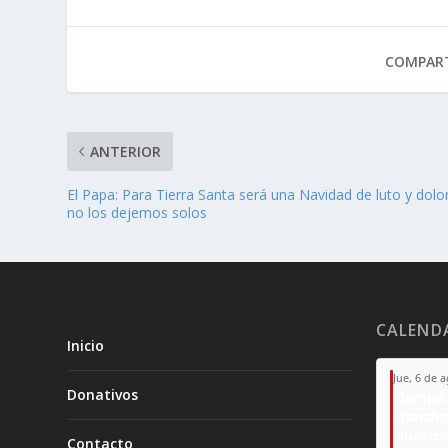
COMPART
ANTERIOR
El Papa: Para Tierra Santa será una Navidad de luto y dolor
no los dejemos solos
CALEND
Inicio
Jue, 6 de 
Donativos
Tiempo 
Transfi
Nuestra
Contacto