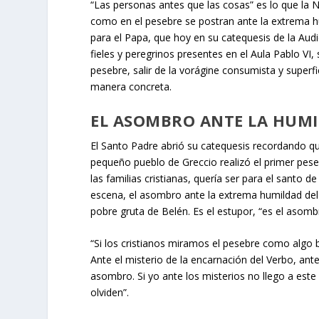
“Las personas antes que las cosas” es lo que la N
como en el pesebre se postran ante la extrema hu
para el Papa, que hoy en su catequesis de la Aud
fieles y peregrinos presentes en el Aula Pablo VI,
pesebre, salir de la vorágine consumista y superfic
manera concreta.
EL ASOMBRO ANTE LA HUMI
El Santo Padre abrió su catequesis recordando q
pequeño pueblo de Greccio realizó el primer peseb
las familias cristianas, quería ser para el santo 
escena, el asombro ante la extrema humildad del 
pobre gruta de Belén. Es el estupor, “es el asomb
“Si los cristianos miramos el pesebre como algo b
Ante el misterio de la encarnación del Verbo, ant
asombro. Si yo ante los misterios no llego a este
olviden”.