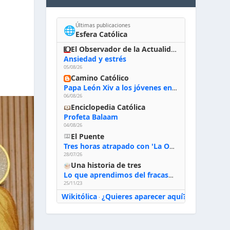
Últimas publicaciones
🌐
Esfera Católica
El Observador de la Actualidad
Ansiedad y estrés
05/08/26
Camino Católico
Papa León Xiv a los jóvenes en Asís, 6-8-2026: «De san Francisco aprendan la radicalidad evangélica: no los vuelve ciegos ni violentos, sino sensibles, atentos, siempre en el seguimiento de Jesús, humildes y acogiendo a todos»
06/08/26
Enciclopedia Católica
Profeta Balaam
04/08/26
El Puente
Tres horas atrapado con 'La Odisea' de Nolan
28/07/26
Una historia de tres
Lo que aprendimos del fracaso al emprender
25/11/23
Wikitólica
¿Quieres aparecer aquí?
·