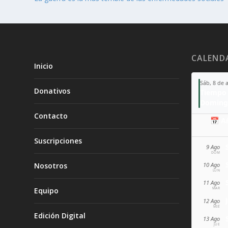
CALEND
Inicio
Sáb, 8 de 
Donativos
Tiempo 
Doming
Contacto
📅 A
Suscripciones
9 Ago
DOM
10 Ago
Nosotros
LUN
11 Ago
MAR
Equipo
12 Ago
MIÉ
Edición Digital
13 Ago
JUE