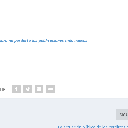
para no perderte las publicaciones más nuevas
IR:
SIG
La actuación pública de los católico