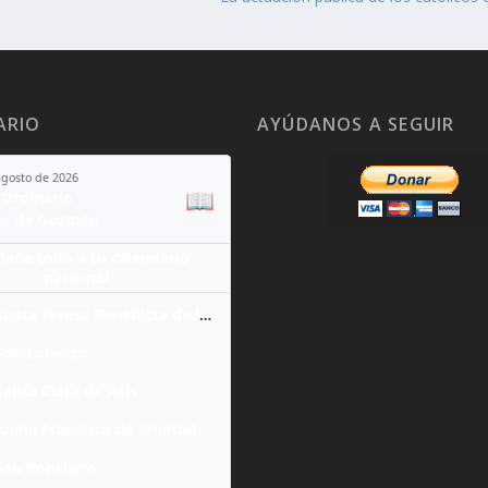
ARIO
AYÚDANOS A SEGUIR
agosto de 2026
📖
Ordinario
o de Guzmán
ñade todo a tu calendario
personal
Santa Teresa Benedicta de la Cruz
San Lorenzo
Santa Clara de Asís
Juana Francisca de Chantal
San Ponciano