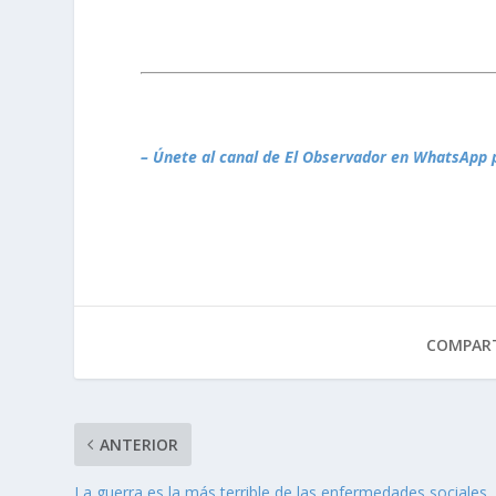
– Únete al canal de El Observador en WhatsApp 
COMPART
ANTERIOR
La guerra es la más terrible de las enfermedades sociales