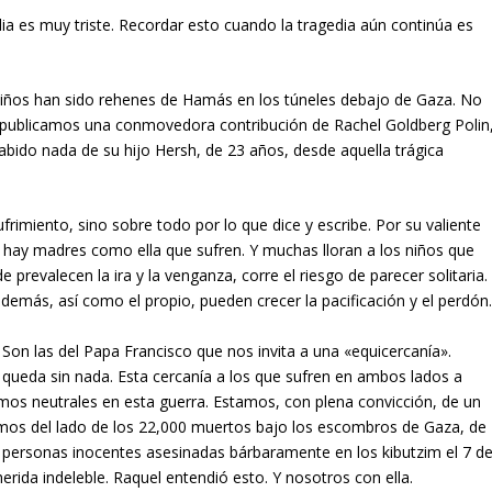
ia es muy triste. Recordar esto cuando la tragedia aún continúa es
niños han sido rehenes de Hamás en los túneles debajo de Gaza. No
y publicamos una conmovedora contribución de Rachel Goldberg Polin
abido nada de su hijo Hersh, de 23 años, desde aquella trágica
rimiento, sino sobre todo por lo que dice y escribe. Por su valiente
la hay madres como ella que sufren. Y muchas lloran a los niños que
 prevalecen la ira y la venganza, corre el riesgo de parecer solitaria.
 demás, así como el propio, pueden crecer la pacificación y el perdón
Son las del Papa Francisco que nos invita a una «equicercanía».
e queda sin nada. Esta cercanía a los que sufren en ambos lados a
os neutrales en esta guerra. Estamos, con plena convicción, de un
stamos del lado de los 22,000 muertos bajo los escombros de Gaza, de
s personas inocentes asesinadas bárbaramente en los kibutzim el 7 d
herida indeleble. Raquel entendió esto. Y nosotros con ella.