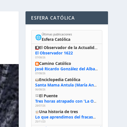
ESFERA CATÓLICA
Últimas publicaciones
🌐
Esfera Católica
El Observador de la Actualidad
El Observador 1622
07/08/26
Camino Católico
José Ricardo González del Alba, artista sacro: «Yo oro, hablo con Dios, le pido al Espíritu Santo su inspiración y siempre pinto rezando el rosario para que sea Él quien actúe a través de mis manos»
07/08/26
Enciclopedia Católica
Santa Mama Antula (María Antonia de Paz y Figueroa)
06/08/26
El Puente
Tres horas atrapado con 'La Odisea' de Nolan
28/07/26
Una historia de tres
Lo que aprendimos del fracaso al emprender
25/11/23