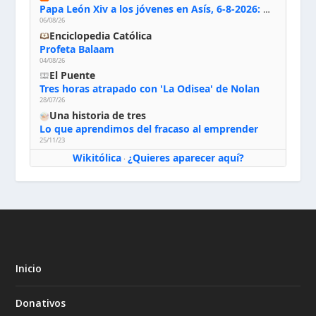
Papa León Xiv a los jóvenes en Asís, 6-8-2026: «De san Francisco aprendan la radicalidad evangélica: no los vuelve ciegos ni violentos, sino sensibles, atentos, siempre en el seguimiento de Jesús, humildes y acogiendo a todos»
06/08/26
Enciclopedia Católica
Profeta Balaam
04/08/26
El Puente
Tres horas atrapado con 'La Odisea' de Nolan
28/07/26
Una historia de tres
Lo que aprendimos del fracaso al emprender
25/11/23
Wikitólica
¿Quieres aparecer aquí?
·
Inicio
Donativos