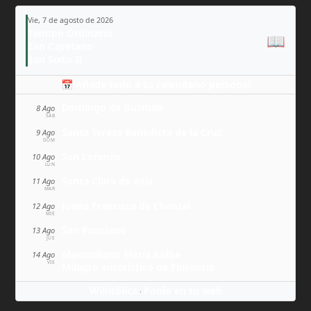
Vie, 7 de agosto de 2026
Tiempo Ordinario
📖
San Cayetano
San Sixto II
📅 Añade todo a tu calendario personal
Domingo de Guzmán
8 Ago
SÁB
Santa Teresa Benedicta de la Cruz
9 Ago
DOM
San Lorenzo
10 Ago
LUN
Santa Clara de Asís
11 Ago
MAR
Juana Francisca de Chantal
12 Ago
MIÉ
San Ponciano
13 Ago
JUE
Maximiliano María Kolbe
14 Ago
VIE
Milagro eucarístico de Florencia
Wikitólica
Ponlo en tu web
·