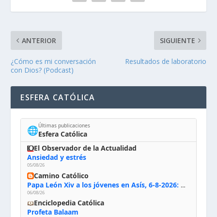
ANTERIOR
SIGUIENTE
¿Cómo es mi conversación
Resultados de laboratorio
con Dios? (Podcast)
ESFERA CATÓLICA
Últimas publicaciones
🌐
Esfera Católica
El Observador de la Actualidad
Ansiedad y estrés
05/08/26
Camino Católico
Papa León Xiv a los jóvenes en Asís, 6-8-2026: «De san Francisco aprendan la radicalidad evangélica: no los vuelve ciegos ni violentos, sino sensibles, atentos, siempre en el seguimiento de Jesús, humildes y acogiendo a todos»
06/08/26
Enciclopedia Católica
Profeta Balaam