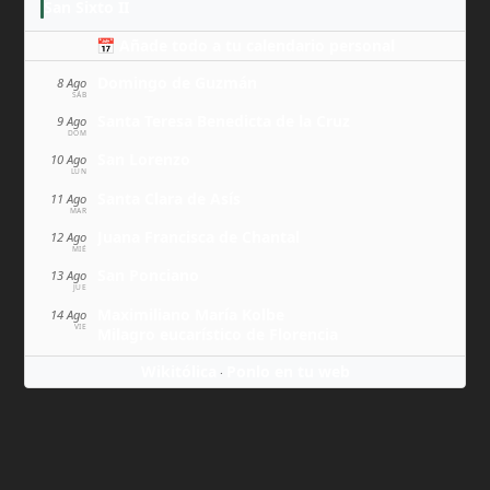
San Sixto II
📅 Añade todo a tu calendario personal
Domingo de Guzmán
8 Ago
SÁB
Santa Teresa Benedicta de la Cruz
9 Ago
DOM
San Lorenzo
10 Ago
LUN
Santa Clara de Asís
11 Ago
MAR
Juana Francisca de Chantal
12 Ago
MIÉ
San Ponciano
13 Ago
JUE
Maximiliano María Kolbe
14 Ago
VIE
Milagro eucarístico de Florencia
Wikitólica
Ponlo en tu web
·