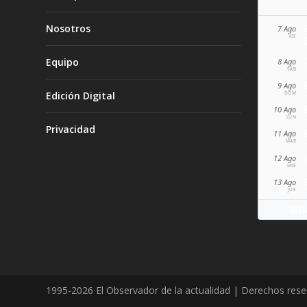
Nosotros
7 Ago
VIE
Equipo
8 Ago
SÁB
9 Ago
Edición Digital
DOM
10 Ago
LUN
Privacidad
11 Ago
MAR
12 Ago
MIÉ
13 Ago
JUE
Wik
1995-2026 El Observador de la actualidad | Derechos res