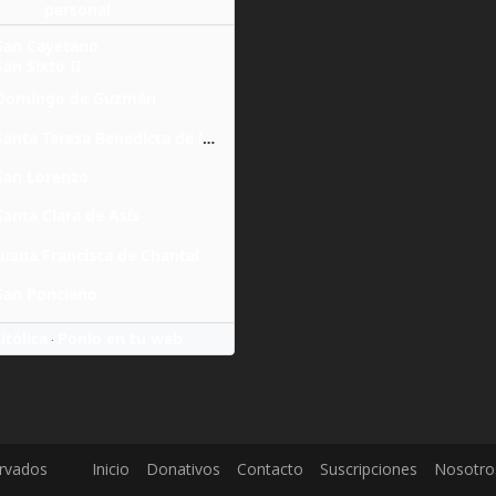
personal
San Cayetano
San Sixto II
Domingo de Guzmán
Santa Teresa Benedicta de la Cruz
San Lorenzo
Santa Clara de Asís
Juana Francisca de Chantal
San Ponciano
itólica
Ponlo en tu web
·
ervados
Inicio
Donativos
Contacto
Suscripciones
Nosotro