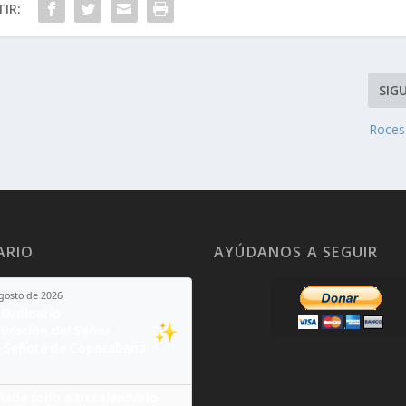
IR:
SIG
Roces 
ARIO
AYÚDANOS A SEGUIR
agosto de 2026
Ordinario
✨
guración del Señor
 Señora de Copacabana
ñade todo a tu calendario