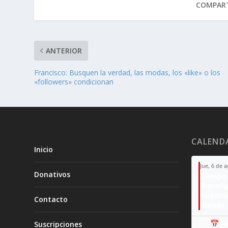
COMPART
ANTERIOR
Francisco: Busquen la verdad, las modas, los «like» o los
«followers» condicionan
CALEND
Inicio
Jue, 6 de 
Donativos
Tiempo 
Transfi
Nuestra
Contacto
Moisés
📅 A
Suscripciones