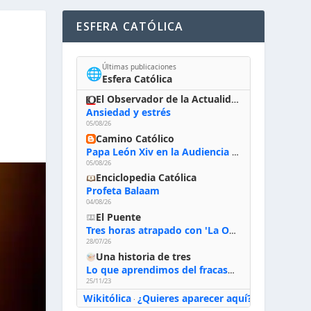
ESFERA CATÓLICA
Últimas publicaciones
🌐
Esfera Católica
El Observador de la Actualidad
Ansiedad y estrés
05/08/26
Camino Católico
Papa León Xiv en la Audiencia General, 5-8-2026: «Dios en el primer puesto; la oración, nuestra primera obligación; la liturgia, la primera fuente de la vida divina que se nos comunica, la primera escuela de nuestra vida espiritual»
05/08/26
Enciclopedia Católica
Profeta Balaam
04/08/26
El Puente
Tres horas atrapado con 'La Odisea' de Nolan
28/07/26
Una historia de tres
Lo que aprendimos del fracaso al emprender
25/11/23
Wikitólica
¿Quieres aparecer aquí?
·