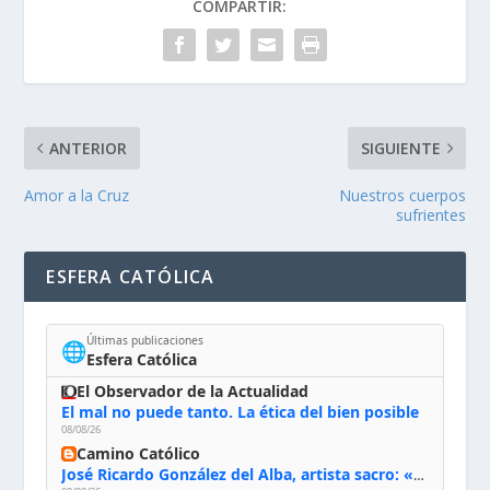
COMPARTIR:
ANTERIOR
SIGUIENTE
Amor a la Cruz
Nuestros cuerpos
sufrientes
ESFERA CATÓLICA
Últimas publicaciones
🌐
Esfera Católica
El Observador de la Actualidad
El mal no puede tanto. La ética del bien posible
08/08/26
Camino Católico
José Ricardo González del Alba, artista sacro: «Yo oro, hablo con Dios, le pido al Espíritu Santo su inspiración y siempre pinto rezando el rosario para que sea Él quien actúe a través de mis manos»