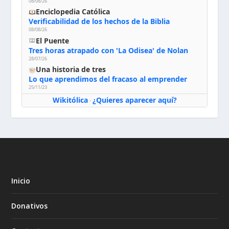
08/08/26
Enciclopedia Católica
Verificabilidad de los hechos de la Biblia
08/08/26
El Puente
Tres horas atrapado con 'La Odisea' de Nolan
28/07/26
Una historia de tres
Lo que aprendimos del fracaso al emprender
25/11/23
Wikitólica
¿Quieres aparecer aquí?
·
Inicio
Donativos