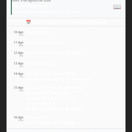
Dom, 9 de agosto de 2026
📖
Tiempo Ordinario
Santa Teresa Benedicta de la Cruz
📅 Añade todo a tu calendario personal
San Lorenzo
10 Ago
LUN
Santa Clara de Asís
11 Ago
MAR
Juana Francisca de Chantal
12 Ago
MIÉ
San Ponciano
13 Ago
JUE
Maximiliano María Kolbe
14 Ago
VIE
Milagro eucarístico de Florencia
Asunción de la Virgen María
15 Ago
SÁB
Virgen de Covadonga
Virgen Negra de Le Puy
Virgen de Lluc
Nuestra Señora de Budslau
San Roque
16 Ago
DOM
San Esteban de Hungría