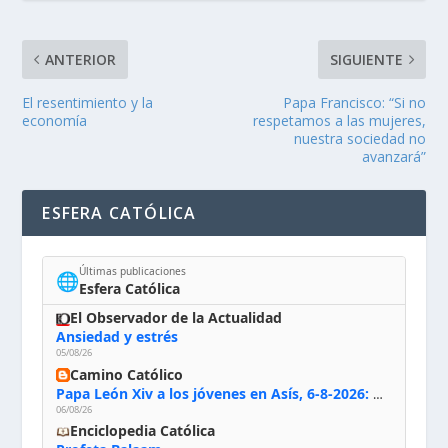
ANTERIOR
SIGUIENTE
El resentimiento y la
Papa Francisco: “Si no
economía
respetamos a las mujeres,
nuestra sociedad no
avanzará”
ESFERA CATÓLICA
Últimas publicaciones
🌐
Esfera Católica
El Observador de la Actualidad
Ansiedad y estrés
05/08/26
Camino Católico
Papa León Xiv a los jóvenes en Asís, 6-8-2026: «De san Francisco aprendan la radicalidad evangélica: no los vuelve ciegos ni violentos, sino sensibles, atentos, siempre en el seguimiento de Jesús, humildes y acogiendo a todos»
06/08/26
Enciclopedia Católica