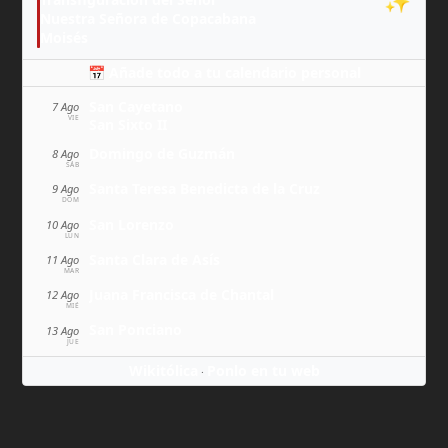
✨
Nuestra Señora de Copacabana
Moisés
📅 Añade todo a tu calendario personal
San Cayetano
7 Ago
VIE
San Sixto II
Domingo de Guzmán
8 Ago
SÁB
Santa Teresa Benedicta de la Cruz
9 Ago
DOM
San Lorenzo
10 Ago
LUN
Santa Clara de Asís
11 Ago
MAR
Juana Francisca de Chantal
12 Ago
MIÉ
San Ponciano
13 Ago
JUE
Wikitólica
Ponlo en tu web
·