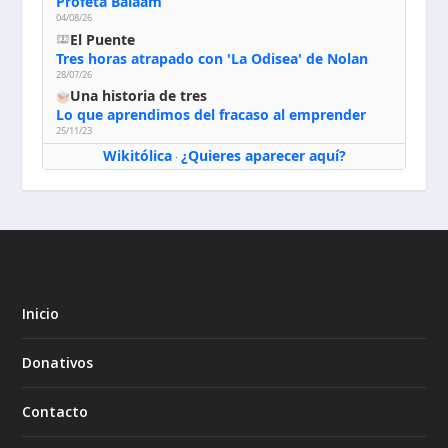
Profeta Balaam
04/08/26
El Puente
Tres horas atrapado con 'La Odisea' de Nolan
28/07/26
Una historia de tres
Lo que aprendimos del fracaso al emprender
25/11/23
Wikitólica
¿Quieres aparecer aquí?
·
Inicio
Donativos
Contacto