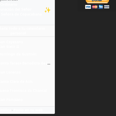
Ordinario
✨
guración del Señor
 Señora de Copacabana
ñade todo a tu calendario
personal
San Cayetano
San Sixto II
Domingo de Guzmán
Santa Teresa Benedicta de la Cruz
San Lorenzo
Santa Clara de Asís
Juana Francisca de Chantal
San Ponciano
itólica
Ponlo en tu web
·