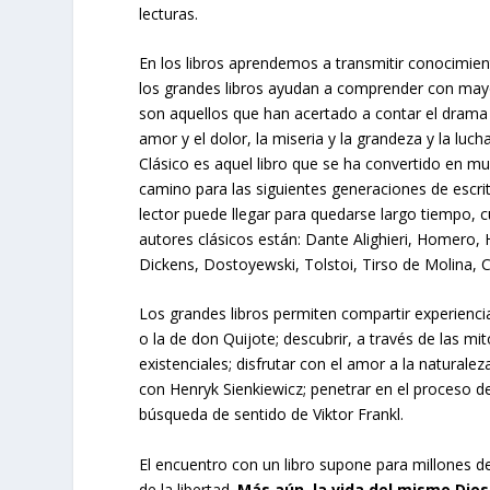
lecturas.
En los libros aprendemos a transmitir conocimient
los grandes libros ayudan a comprender con mayo
son aquellos que han acertado a contar el drama
amor y el dolor, la miseria y la grandeza y la luch
Clásico es aquel libro que se ha convertido en mu
camino para las siguientes generaciones de escri
lector puede llegar para quedarse largo tiempo, c
autores clásicos están: Dante Alighieri, Homero,
Dickens, Dostoyewski, Tolstoi, Tirso de Molina, C
Los grandes libros permiten compartir experienc
o la de don Quijote; descubrir, a través de las mi
existenciales; disfrutar con el amor a la natural
con Henryk Sienkiewicz; penetrar en el proceso
búsqueda de sentido de Viktor Frankl.
El encuentro con un libro supone para millones d
de la libertad.
Más aún, la vida del mismo Dios 