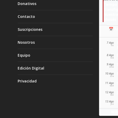
Donativos
Tiempo 
Transfi
Nuestra
Contacto
Moisés
📅 A
Suscripciones
Nosotros
7 Ago
VIE
Equipo
8 Ago
SÁB
9 Ago
Edición Digital
DOM
10 Ago
LUN
Privacidad
11 Ago
MAR
12 Ago
MIÉ
13 Ago
JUE
Wik