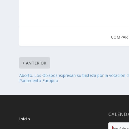
COMPART
ANTERIOR
Aborto. Los Obispos expresan su tristeza por la votación d
Parlamento Europeo
CALEND
Inicio
Jue, 6 de 