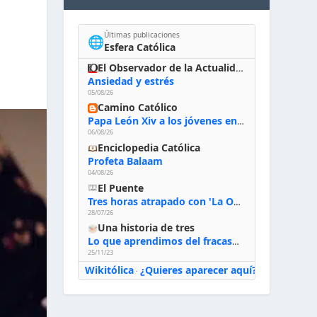
Últimas publicaciones
🌐
Esfera Católica
El Observador de la Actualidad
Ansiedad y estrés
05/08/26
Camino Católico
Papa León Xiv a los jóvenes en Asís, 6-8-2026: «De san Francisco aprendan la radicalidad evangélica: no los vuelve ciegos ni violentos, sino sensibles, atentos, siempre en el seguimiento de Jesús, humildes y acogiendo a todos»
06/08/26
Enciclopedia Católica
Profeta Balaam
04/08/26
El Puente
Tres horas atrapado con 'La Odisea' de Nolan
28/07/26
Una historia de tres
Lo que aprendimos del fracaso al emprender
25/11/23
Wikitólica
¿Quieres aparecer aquí?
·