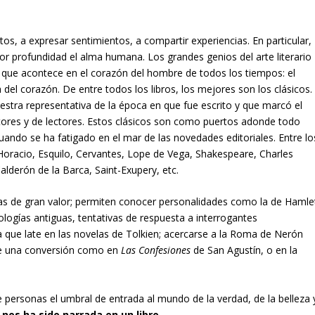
os, a expresar sentimientos, a compartir experiencias. En particular,
r profundidad el alma humana. Los grandes genios del arte literario
 que acontece en el corazón del hombre de todos los tiempos: el
a del corazón. De entre todos los libros, los mejores son los clásicos.
estra representativa de la época en que fue escrito y que marcó el
tores y de lectores. Estos clásicos son como puertos adonde todo
uando se ha fatigado en el mar de las novedades editoriales. Entre lo
 Horacio, Esquilo, Cervantes, Lope de Vega, Shakespeare, Charles
alderón de la Barca, Saint-Exupery, etc.
ias de gran valor; permiten conocer personalidades como la de Hamle
tologías antiguas, tentativas de respuesta a interrogantes
eza que late en las novelas de Tolkien; acercarse a la Roma de Nerón
 de una conversión como en
Las Confesiones
de San Agustín, o en la
e personas el umbral de entrada al mundo de la verdad, de la belleza 
nos ha sido narrada en un libro.