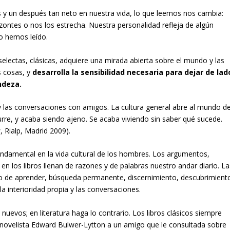
s y un después tan neto en nuestra vida, lo que leemos nos cambia:
zontes o nos los estrecha. Nuestra personalidad refleja de algún
o hemos leído.
 selectas, clásicas, adquiere una mirada abierta sobre el mundo y las
s cosas, y
desarrolla la sensibilidad necesaria para dejar de lad
ndeza.
r y las conversaciones con amigos. La cultura general abre al mundo d
urre, y acaba siendo ajeno. Se acaba viviendo sin saber qué sucede.
s
, Rialp, Madrid 2009).
undamental en la vida cultural de los hombres. Los argumentos,
n los libros llenan de razones y de palabras nuestro andar diario. La
eo de aprender, búsqueda permanente, discernimiento, descubrimient
 interioridad propia y las conversaciones.
 nuevos; en literatura haga lo contrario. Los libros clásicos siempre
 novelista Edward Bulwer-Lytton a un amigo que le consultada sobre