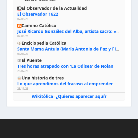
El Observador de la Actualidad
El Observador 1622
07/08/26
Camino Católico
José Ricardo González del Alba, artista sacro: «Yo oro, hablo con Dios, le pido al Espíritu Santo su inspiración y siempre pinto rezando el rosario para que sea Él quien actúe a través de mis manos»
07/08/26
Enciclopedia Católica
Santa Mama Antula (María Antonia de Paz y Figueroa)
06/08/26
El Puente
Tres horas atrapado con 'La Odisea' de Nolan
28/07/26
Una historia de tres
Lo que aprendimos del fracaso al emprender
25/11/23
Wikitólica
¿Quieres aparecer aquí?
·