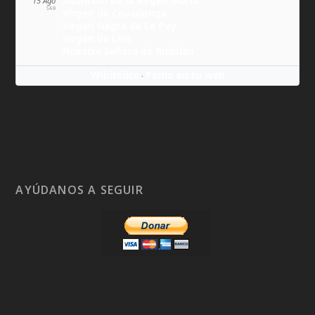
Asunción de la Virgen María
15 Ago
SÁB
Virgen de Covadonga
Virgen Negra de Le Puy
Virgen de Lluc
Nuestra Señora de Budslau
Wikitólica
Ponlo en tu web
·
AYÚDANOS A SEGUIR