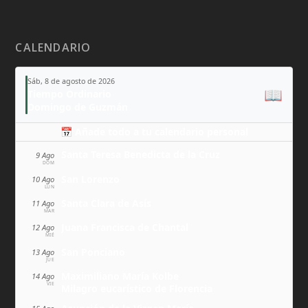
CALENDARIO
Sáb, 8 de agosto de 2026
📖
Tiempo Ordinario
Domingo de Guzmán
📅 Añade todo a tu calendario personal
Santa Teresa Benedicta de la Cruz
9 Ago
DOM
San Lorenzo
10 Ago
LUN
Santa Clara de Asís
11 Ago
MAR
Juana Francisca de Chantal
12 Ago
MIÉ
San Ponciano
13 Ago
JUE
Maximiliano María Kolbe
14 Ago
VIE
Milagro eucarístico de Florencia