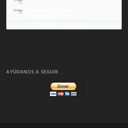
JUE
Maximiliano María Kolbe
14 Ago
VIE
Milagro eucarístico de Florencia
Wikitólica
Ponlo en tu web
·
AYÚDANOS A SEGUIR