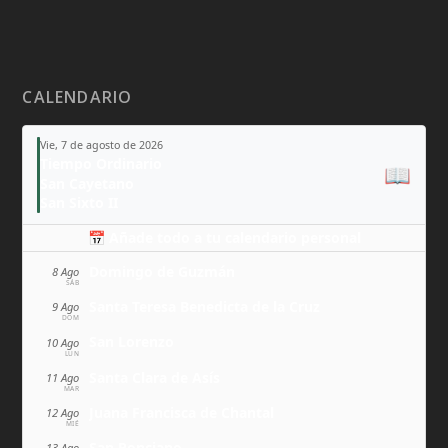
CALENDARIO
Vie, 7 de agosto de 2026
Tiempo Ordinario
📖
San Cayetano
San Sixto II
📅 Añade todo a tu calendario personal
Domingo de Guzmán
8 Ago
SÁB
Santa Teresa Benedicta de la Cruz
9 Ago
DOM
San Lorenzo
10 Ago
LUN
Santa Clara de Asís
11 Ago
MAR
Juana Francisca de Chantal
12 Ago
MIÉ
San Ponciano
13 Ago