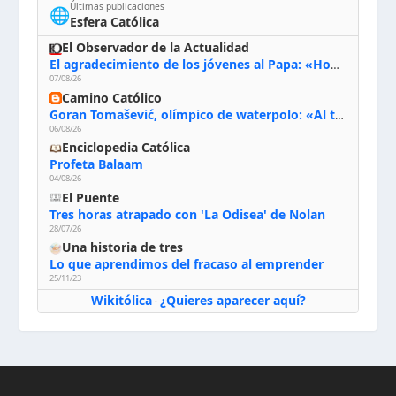
Últimas publicaciones
🌐
Esfera Católica
El Observador de la Actualidad
El agradecimiento de los jóvenes al Papa: «Hoy nos sentimos Iglesia»
07/08/26
Camino Católico
Goran Tomašević, olímpico de waterpolo: «Al terminar el Camino de Santiago entregué mi vida a Cristo; hablé con Dios y le dije: ‘Estoy listo; estoy a tu servicio. Puedo llevar lo que sea necesario para ti’»
06/08/26
Enciclopedia Católica
Profeta Balaam
04/08/26
El Puente
Tres horas atrapado con 'La Odisea' de Nolan
28/07/26
Una historia de tres
Lo que aprendimos del fracaso al emprender
25/11/23
Wikitólica
¿Quieres aparecer aquí?
·