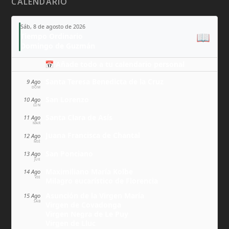
CALENDARIO
Sáb, 8 de agosto de 2026
📖
Tiempo Ordinario
Domingo de Guzmán
📅 Añade todo a tu calendario personal
Santa Teresa Benedicta de la Cruz
9 Ago
DOM
San Lorenzo
10 Ago
LUN
Santa Clara de Asís
11 Ago
MAR
Juana Francisca de Chantal
12 Ago
MIÉ
San Ponciano
13 Ago
JUE
Maximiliano María Kolbe
14 Ago
VIE
Milagro eucarístico de Florencia
Asunción de la Virgen María
15 Ago
SÁB
Virgen de Covadonga
Virgen Negra de Le Puy
Virgen de Lluc