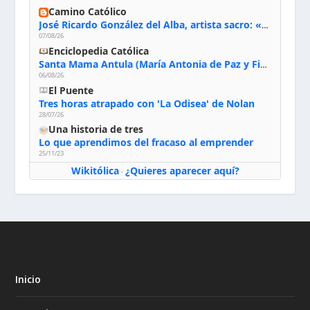
Camino Católico
José Ricardo González del Alba, artista sacro: «Yo oro, hablo con Dios, le pido al Espíritu Santo su inspiración y siempre pinto rezando el rosario para que sea Él quien actúe a través de mis manos»
07/08/26
Enciclopedia Católica
Santa Mama Antula (María Antonia de Paz y Figueroa)
06/08/26
El Puente
Tres horas atrapado con 'La Odisea' de Nolan
28/07/26
Una historia de tres
Lo que aprendimos del fracaso al emprender
25/11/23
Wikitólica
¿Quieres aparecer aquí?
·
Inicio