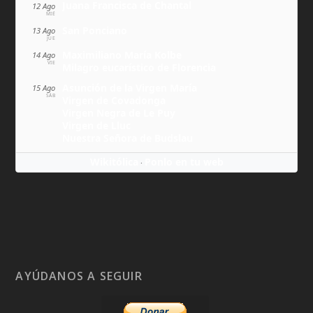
Juana Francisca de Chantal
12 Ago
MIÉ
San Ponciano
13 Ago
JUE
Maximiliano María Kolbe
14 Ago
VIE
Milagro eucarístico de Florencia
Asunción de la Virgen María
15 Ago
SÁB
Virgen de Covadonga
Virgen Negra de Le Puy
Virgen de Lluc
Nuestra Señora de Budslau
Wikitólica
Ponlo en tu web
·
AYÚDANOS A SEGUIR