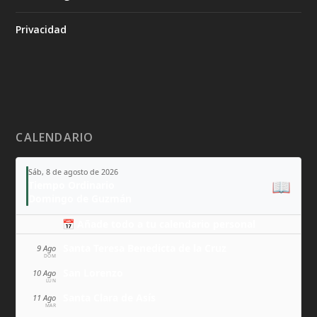
Privacidad
CALENDARIO
Sáb, 8 de agosto de 2026
📖
Tiempo Ordinario
Domingo de Guzmán
📅 Añade todo a tu calendario personal
Santa Teresa Benedicta de la Cruz
9 Ago
DOM
San Lorenzo
10 Ago
LUN
Santa Clara de Asís
11 Ago
MAR