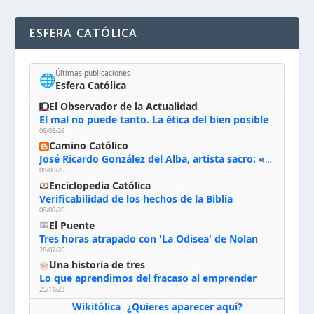
ESFERA CATÓLICA
Últimas publicaciones
🌐
Esfera Católica
El Observador de la Actualidad
El mal no puede tanto. La ética del bien posible
08/08/26
Camino Católico
José Ricardo González del Alba, artista sacro: «Yo oro, hablo con Dios, le pido al Espíritu Santo su inspiración y siempre pinto rezando el rosario para que sea Él quien actúe a través de mis manos»
08/08/26
Enciclopedia Católica
Verificabilidad de los hechos de la Biblia
08/08/26
El Puente
Tres horas atrapado con 'La Odisea' de Nolan
28/07/26
Una historia de tres
Lo que aprendimos del fracaso al emprender
25/11/23
Wikitólica
¿Quieres aparecer aquí?
·