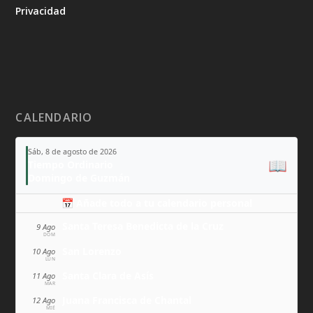
Privacidad
CALENDARIO
Sáb, 8 de agosto de 2026
📖
Tiempo Ordinario
Domingo de Guzmán
📅 Añade todo a tu calendario personal
Santa Teresa Benedicta de la Cruz
9 Ago
DOM
San Lorenzo
10 Ago
LUN
Santa Clara de Asís
11 Ago
MAR
Juana Francisca de Chantal
12 Ago
MIÉ