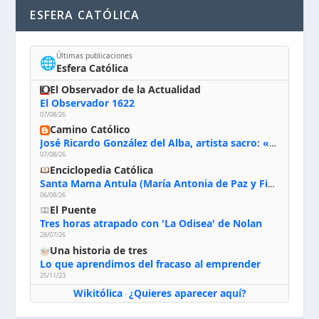
ESFERA CATÓLICA
Últimas publicaciones
🌐
Esfera Católica
El Observador de la Actualidad
El Observador 1622
07/08/26
Camino Católico
José Ricardo González del Alba, artista sacro: «Yo oro, hablo con Dios, le pido al Espíritu Santo su inspiración y siempre pinto rezando el rosario para que sea Él quien actúe a través de mis manos»
07/08/26
Enciclopedia Católica
Santa Mama Antula (María Antonia de Paz y Figueroa)
06/08/26
El Puente
Tres horas atrapado con 'La Odisea' de Nolan
28/07/26
Una historia de tres
Lo que aprendimos del fracaso al emprender
25/11/23
Wikitólica
¿Quieres aparecer aquí?
·