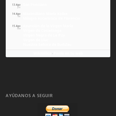
San Ponciano
13 Ago
JUE
Maximiliano María Kolbe
14 Ago
VIE
Milagro eucarístico de Florencia
Asunción de la Virgen María
15 Ago
SÁB
Virgen de Covadonga
Virgen Negra de Le Puy
Virgen de Lluc
Nuestra Señora de Budslau
Wikitólica
Ponlo en tu web
·
AYÚDANOS A SEGUIR