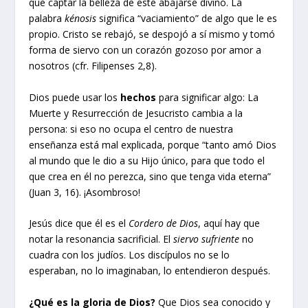
que captar la belleza de este abajarse divino. La
palabra
kénosis
significa “vaciamiento” de algo que le es
propio. Cristo se rebajó, se despojó a sí mismo y tomó
forma de siervo con un corazón gozoso por amor a
nosotros (cfr. Filipenses 2,8).
Dios puede usar los
hechos
para significar algo: La
Muerte y Resurrección de Jesucristo cambia a la
persona: si eso no ocupa el centro de nuestra
enseñanza está mal explicada, porque “tanto amó Dios
al mundo que le dio a su Hijo único, para que todo el
que crea en él no perezca, sino que tenga vida eterna”
(Juan 3, 16). ¡Asombroso!
Jesús dice que él es el
Cordero de Dios
, aquí hay que
notar la resonancia sacrificial. El
siervo sufriente
no
cuadra con los judíos. Los discípulos no se lo
esperaban, no lo imaginaban, lo entendieron después.
¿Qué es la gloria de Dios?
Que Dios sea conocido y