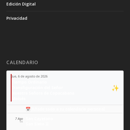
Edición Digital
Privacidad
CALENDARIO
Jue, 6 de agosto de 2026
Tiempo Ordinario
✨
Transfiguración del Señor
Nuestra Señora de Copacabana
Moisés
📅 Añade todo a tu calendario personal
San Cayetano
7 Ago
VIE
San Sixto II