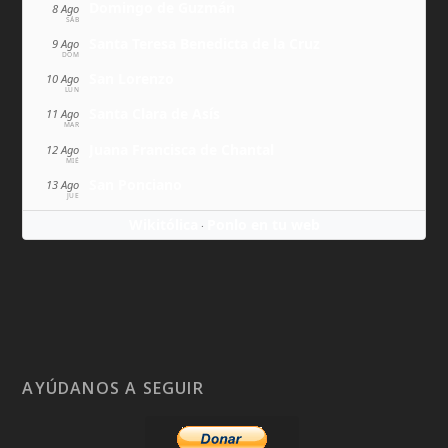
Domingo de Guzmán
8 Ago
SÁB
Santa Teresa Benedicta de la Cruz
9 Ago
DOM
San Lorenzo
10 Ago
LUN
Santa Clara de Asís
11 Ago
MAR
Juana Francisca de Chantal
12 Ago
MIÉ
San Ponciano
13 Ago
JUE
Wikitólica
Ponlo en tu web
·
AYÚDANOS A SEGUIR