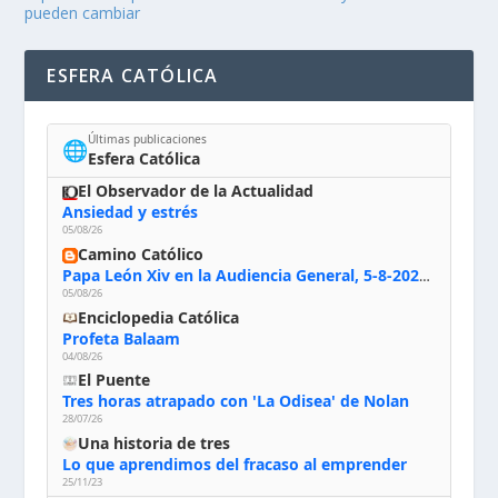
pueden cambiar
ESFERA CATÓLICA
Últimas publicaciones
🌐
Esfera Católica
El Observador de la Actualidad
Ansiedad y estrés
05/08/26
Camino Católico
Papa León Xiv en la Audiencia General, 5-8-2026: «Dios en el primer puesto; la oración, nuestra primera obligación; la liturgia, la primera fuente de la vida divina que se nos comunica, la primera escuela de nuestra vida espiritual»
05/08/26
Enciclopedia Católica
Profeta Balaam
04/08/26
El Puente
Tres horas atrapado con 'La Odisea' de Nolan
28/07/26
Una historia de tres
Lo que aprendimos del fracaso al emprender
25/11/23