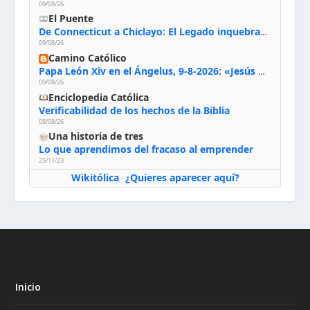
09/08/26
El Puente
De Connecticut a Chiclayo: El Legado inquebrantable de Monseñor Juan Tomis Stack
09/08/26
Camino Católico
Papa León Xiv en el Ángelus, 9-8-2026: «Jesús no nos abandona y si lo acogemos con humildad con la oración, los sacramentos y la escucha de su Palabra, en Él encontraremos paz, luz y fuerza para nuestro camino»
09/08/26
Enciclopedia Católica
Verificabilidad de los hechos de la Biblia
08/08/26
Una historia de tres
Lo que aprendimos del fracaso al emprender
25/11/23
Wikitólica
¿Quieres aparecer aquí?
·
Inicio