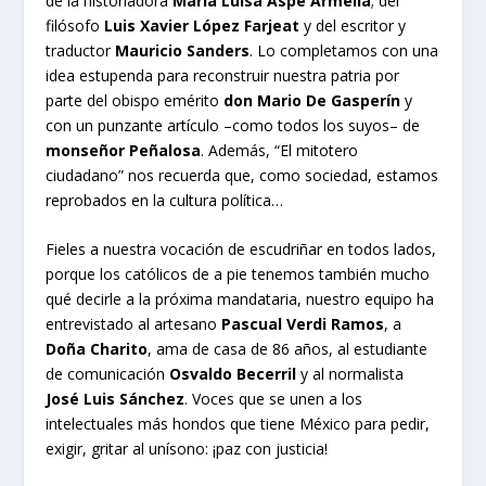
de la historiadora
María Luisa Aspe Armella
; del
filósofo
Luis Xavier López Farjeat
y del escritor y
traductor
Mauricio Sanders
. Lo completamos con una
idea estupenda para reconstruir nuestra patria por
parte del obispo emérito
don Mario De Gasperín
y
con un punzante artículo –como todos los suyos– de
monseñor Peñalosa
. Además, “El mitotero
ciudadano” nos recuerda que, como sociedad, estamos
reprobados en la cultura política…
Fieles a nuestra vocación de escudriñar en todos lados,
porque los católicos de a pie tenemos también mucho
qué decirle a la próxima mandataria, nuestro equipo ha
entrevistado al artesano
Pascual Verdi Ramos
, a
Doña Charito
, ama de casa de 86 años, al estudiante
de comunicación
Osvaldo Becerril
y al normalista
José Luis Sánchez
. Voces que se unen a los
intelectuales más hondos que tiene México para pedir,
exigir, gritar al unísono: ¡paz con justicia!