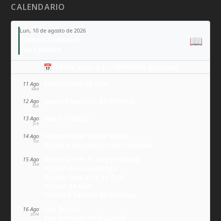
CALENDARIO
Lun, 10 de agosto de 2026
📖
Tiempo Ordinario
San Lorenzo
📅 Añade todo a tu calendario personal
Santa Clara de Asís
11 Ago
MAR
Juana Francisca de Chantal
12 Ago
MIÉ
San Ponciano
13 Ago
JUE
Maximiliano María Kolbe
14 Ago
VIE
Milagro eucarístico de Florencia
Asunción de la Virgen María
15 Ago
SÁB
Virgen de Covadonga
Virgen Negra de Le Puy
Virgen de Lluc
Nuestra Señora de Budslau
San Roque
16 Ago
DOM
San Esteban de Hungría