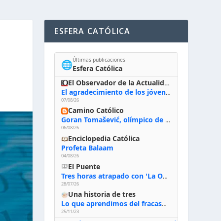
ESFERA CATÓLICA
Últimas publicaciones
🌐
Esfera Católica
El Observador de la Actualidad
El agradecimiento de los jóvenes al Papa: «Hoy nos sentimos Iglesia»
07/08/26
Camino Católico
Goran Tomašević, olímpico de waterpolo: «Al terminar el Camino de Santiago entregué mi vida a Cristo; hablé con Dios y le dije: ‘Estoy listo; estoy a tu servicio. Puedo llevar lo que sea necesario para ti’»
06/08/26
Enciclopedia Católica
Profeta Balaam
04/08/26
El Puente
Tres horas atrapado con 'La Odisea' de Nolan
28/07/26
Una historia de tres
Lo que aprendimos del fracaso al emprender
25/11/23