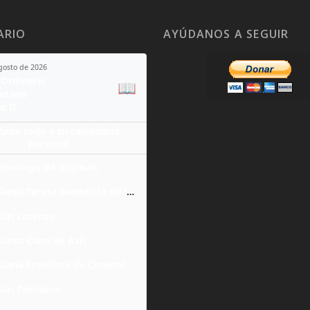
ARIO
AYÚDANOS A SEGUIR
agosto de 2026
Ordinario
📖
yetano
o II
ñade todo a tu calendario
personal
Domingo de Guzmán
Santa Teresa Benedicta de la Cruz
San Lorenzo
Santa Clara de Asís
Juana Francisca de Chantal
San Ponciano