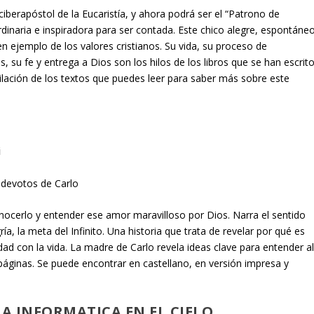
 ciberapóstol de la Eucaristía, y ahora podrá ser el “Patrono de
rdinaria e inspiradora para ser contada. Este chico alegre, espontáne
 ejemplo de los valores cristianos. Su vida, su proceso de
, su fe y entrega a Dios son los hilos de los libros que se han escrit
lación de los textos que puedes leer para saber más sobre este
i
s devotos de Carlo
onocerlo y entender ese amor maravilloso por Dios. Narra el sentido
ía, la meta del Infinito. Una historia que trata de revelar por qué es
dad con la vida. La madre de Carlo revela ideas clave para entender a
páginas. Se puede encontrar en castellano, en versión impresa y
LA INFORMATICA EN EL CIELO