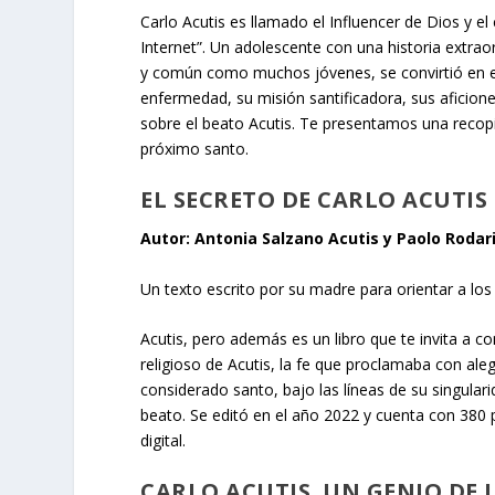
Carlo Acutis es llamado el Influencer de Dios y el
Internet”. Un adolescente con una historia extrao
y común como muchos jóvenes, se convirtió en en
enfermedad, su misión santificadora, sus aficiones
sobre el beato Acutis. Te presentamos una recopi
próximo santo.
EL SECRETO DE CARLO ACUTIS
Autor: Antonia Salzano Acutis y Paolo Rodar
Un texto escrito por su madre para orientar a lo
Acutis, pero además es un libro que te invita a c
religioso de Acutis, la fe que proclamaba con alegr
considerado santo, bajo las líneas de su singulari
beato. Se editó en el año 2022 y cuenta con 380 
digital.
CARLO ACUTIS. UN GENIO DE 