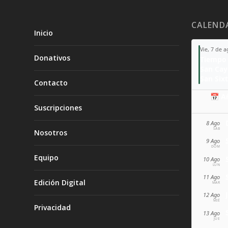
CALEND
Inicio
Vie, 7 de 
Donativos
Tiempo 
San Ca
San Sixt
Contacto
📅 A
Suscripciones
8 Ago
SÁB
Nosotros
9 Ago
DOM
Equipo
10 Ago
LUN
11 Ago
Edición Digital
MAR
12 Ago
MIÉ
Privacidad
13 Ago
JUE