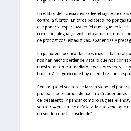
En el libro del Eclesiastés se lee el siguiente co
contra la fuente”. En otras palabras: no pongas t
ese poner la esperanza en “el que sigue en la sill
cohesión, alegría y significado a mi existencia c
de pronósticos, estadísticas, apariencias y presag
La palabrería política de estos meses, la brutal p
nos han hecho perder de vista lo que nos corresp
nuestro entorno inmediato, los valores morales 
brújula. A tal grado que hay quien dice que despué
Pensar que el sentido de la vida viene del pode
prueba— acordarnos de nuestro Creador antes qu
del desaliento. Y pensar como lo sugiere el ensayo
sentido —en latín se diría la vida que
sapit
, que t
un sentido que la trasciende”.