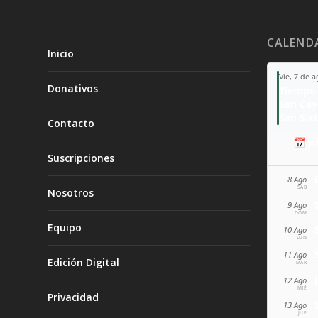
CALEND
Inicio
Vie, 7 de 
Donativos
Tiempo 
San Ca
San Sixt
Contacto
📅 A
Suscripciones
8 Ago
SÁB
Nosotros
9 Ago
DOM
Equipo
10 Ago
LUN
11 Ago
Edición Digital
MAR
12 Ago
MIÉ
Privacidad
13 Ago
JUE