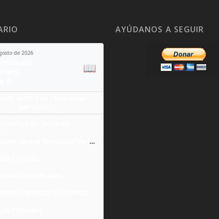
ARIO
AYÚDANOS A SEGUIR
agosto de 2026
Ordinario
📖
yetano
o II
ñade todo a tu calendario
personal
Domingo de Guzmán
Santa Teresa Benedicta de la Cruz
San Lorenzo
Santa Clara de Asís
Juana Francisca de Chantal
San Ponciano