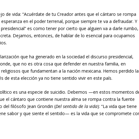
nsejo de vida: “Acuérdate de tu Creador antes que el cántaro se rompa
u esperanza en el poder terrenal, porque siempre te va a defraudar. Y
a presidencial” es como tener por cierto que alguien va a darle rumbo,
oncreta. Dejamos, entonces, de hablar de lo esencial para ocuparnos
ios.
olarización que ha generado en la sociedad el discurso presidencial,
onde, que no es otra cosa que defender en nuestra familia, en
y religiosos que fundamentan a la nación mexicana. Hemos perdido la
s de esta elección ya no tiene sentido vivir en este país.
r político es una especie de suicidio. Debemos —en estos momentos d
e el cántaro que contiene nuestra alma se rompa contra la fuente
 del filósofo Jean Grondin (
Del sentido de la vida
): “La vida que tiene
iene sabor y que siente el sentido— es la vida que se compromete co