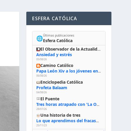
ESFERA CATÓLICA
Últimas publicaciones
🌐
Esfera Católica
El Observador de la Actualidad
Ansiedad y estrés
05/08/26
Camino Católico
Papa León Xiv a los jóvenes en Asís, 6-8-2026: «De san Francisco aprendan la radicalidad evangélica: no los vuelve ciegos ni violentos, sino sensibles, atentos, siempre en el seguimiento de Jesús, humildes y acogiendo a todos»
06/08/26
Enciclopedia Católica
Profeta Balaam
04/08/26
El Puente
Tres horas atrapado con 'La Odisea' de Nolan
28/07/26
Una historia de tres
Lo que aprendimos del fracaso al emprender
25/11/23