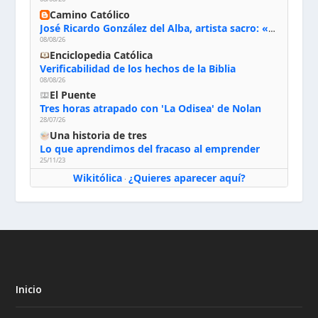
Camino Católico
José Ricardo González del Alba, artista sacro: «Yo oro, hablo con Dios, le pido al Espíritu Santo su inspiración y siempre pinto rezando el rosario para que sea Él quien actúe a través de mis manos»
08/08/26
Enciclopedia Católica
Verificabilidad de los hechos de la Biblia
08/08/26
El Puente
Tres horas atrapado con 'La Odisea' de Nolan
28/07/26
Una historia de tres
Lo que aprendimos del fracaso al emprender
25/11/23
Wikitólica
¿Quieres aparecer aquí?
·
Inicio