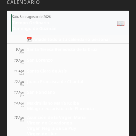
CALENDARIO
Sáb, 8 de agosto de 2026
📖
Tiempo Ordinario
Domingo de Guzmán
📅 Añade todo a tu calendario personal
Santa Teresa Benedicta de la Cruz
9 Ago
DOM
San Lorenzo
10 Ago
LUN
Santa Clara de Asís
11 Ago
MAR
Juana Francisca de Chantal
12 Ago
MIÉ
San Ponciano
13 Ago
JUE
Maximiliano María Kolbe
14 Ago
VIE
Milagro eucarístico de Florencia
Asunción de la Virgen María
15 Ago
SÁB
Virgen de Covadonga
Virgen Negra de Le Puy
Virgen de Lluc