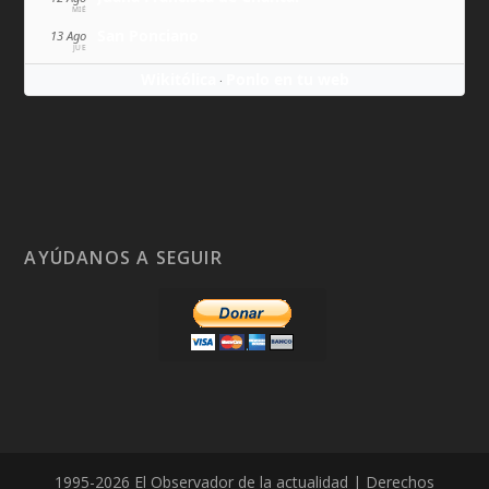
MIÉ
San Ponciano
13 Ago
JUE
Wikitólica
Ponlo en tu web
·
AYÚDANOS A SEGUIR
1995-2026 El Observador de la actualidad | Derechos