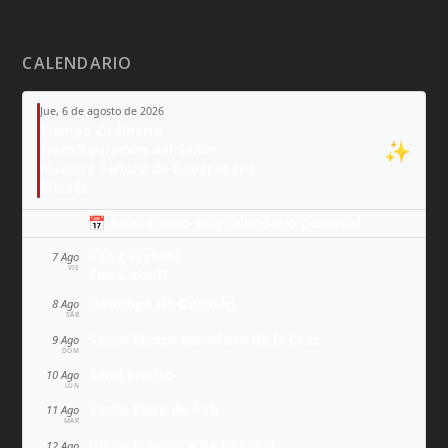
CALENDARIO
Jue, 6 de agosto de 2026
Tiempo Ordinario
✨
Transfiguración del Señor
Nuestra Señora de Copacabana
Moisés
📅 Añade todo a tu calendario personal
San Cayetano
7 Ago
VIE
San Sixto II
Domingo de Guzmán
8 Ago
SÁB
Santa Teresa Benedicta de la Cruz
9 Ago
DOM
San Lorenzo
10 Ago
LUN
Santa Clara de Asís
11 Ago
MAR
Juana Francisca de Chantal
12 Ago