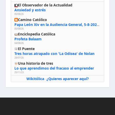
El Observador de la Actualidad
Ansiedad y estrés
05/08/26
Camino Católico
Papa León Xiv en la Audiencia General, 5-8-2026: «Dios en el primer puesto; la oración, nuestra primera obligación; la liturgia, la primera fuente de la vida divina que se nos comunica, la primera escuela de nuestra vida espiritual»
05/08/26
Enciclopedia Católica
Profeta Balaam
04/08/26
El Puente
Tres horas atrapado con 'La Odisea' de Nolan
28/07/26
Una historia de tres
Lo que aprendimos del fracaso al emprender
25/11/23
Wikitólica
¿Quieres aparecer aquí?
·