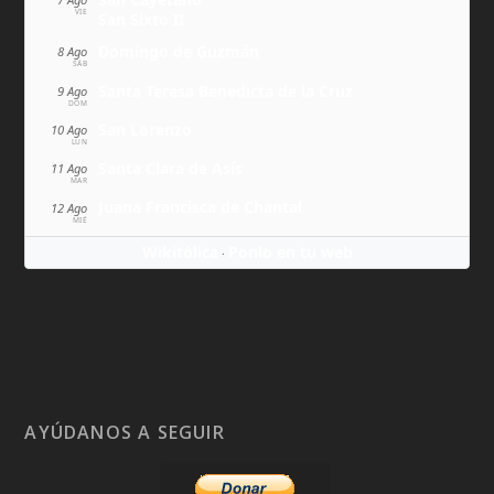
VIE
San Sixto II
Domingo de Guzmán
8 Ago
SÁB
Santa Teresa Benedicta de la Cruz
9 Ago
DOM
San Lorenzo
10 Ago
LUN
Santa Clara de Asís
11 Ago
MAR
Juana Francisca de Chantal
12 Ago
MIÉ
Wikitólica
Ponlo en tu web
·
AYÚDANOS A SEGUIR