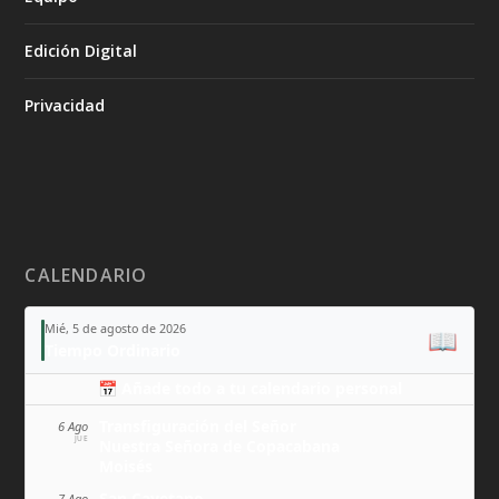
Edición Digital
Privacidad
CALENDARIO
Mié, 5 de agosto de 2026
📖
Tiempo Ordinario
📅 Añade todo a tu calendario personal
Transfiguración del Señor
6 Ago
JUE
Nuestra Señora de Copacabana
Moisés
San Cayetano
7 Ago