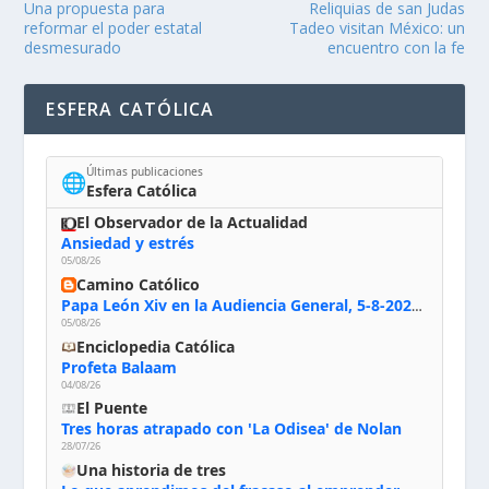
Una propuesta para
Reliquias de san Judas
reformar el poder estatal
Tadeo visitan México: un
desmesurado
encuentro con la fe
ESFERA CATÓLICA
Últimas publicaciones
🌐
Esfera Católica
El Observador de la Actualidad
Ansiedad y estrés
05/08/26
Camino Católico
Papa León Xiv en la Audiencia General, 5-8-2026: «Dios en el primer puesto; la oración, nuestra primera obligación; la liturgia, la primera fuente de la vida divina que se nos comunica, la primera escuela de nuestra vida espiritual»
05/08/26
Enciclopedia Católica
Profeta Balaam
04/08/26
El Puente
Tres horas atrapado con 'La Odisea' de Nolan
28/07/26
Una historia de tres