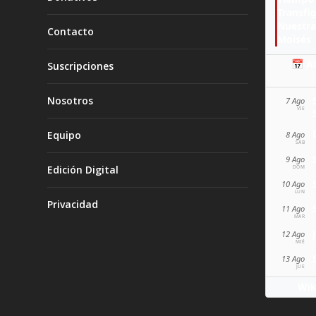
Transfi
Nuestra
Contacto
Moisés
📅 A
Suscripciones
Nosotros
7 Ago
VIE
Equipo
8 Ago
SÁB
9 Ago
Edición Digital
DOM
10 Ago
LUN
Privacidad
11 Ago
MAR
12 Ago
MIÉ
13 Ago
JUE
Wik