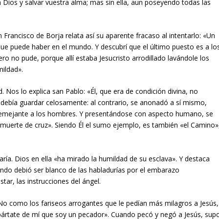
 Dios y salvar vuestra alma; mas sin ella, aun poseyendo todas las
Francisco de Borja relata así su aparente fracaso al intentarlo: «Un
que puede haber en el mundo. Y descubrí que el último puesto es a lo
pero no pude, porque allí estaba Jesucristo arrodillado lavándole los
mildad».
. Nos lo explica san Pablo: «Él, que era de condición divina, no
debía guardar celosamente: al contrario, se anonadó a sí mismo,
semejante a los hombres. Y presentándose con aspecto humano, se
 muerte de cruz». Siendo Él el sumo ejemplo, es también «el Camino»
aría. Dios en ella «ha mirado la humildad de su esclava». Y destaca
ando debió ser blanco de las habladurías por el embarazo
star, las instrucciones del ángel.
 No como los fariseos arrogantes que le pedían más milagros a Jesús,
Apártate de mí que soy un pecador». Cuando pecó y negó a Jesús, sup