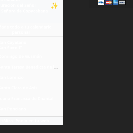
✨
guración del Señor
 Señora de Copacabana
ñade todo a tu calendario
personal
San Cayetano
San Sixto II
Domingo de Guzmán
Santa Teresa Benedicta de la Cruz
San Lorenzo
Santa Clara de Asís
Juana Francisca de Chantal
San Ponciano
itólica
Ponlo en tu web
·