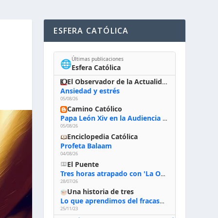
ESFERA CATÓLICA
Últimas publicaciones
🌐
Esfera Católica
El Observador de la Actualidad
Ansiedad y estrés
05/08/26
Camino Católico
Papa León Xiv en la Audiencia General, 5-8-2026: «Dios en el primer puesto; la oración, nuestra primera obligación; la liturgia, la primera fuente de la vida divina que se nos comunica, la primera escuela de nuestra vida espiritual»
05/08/26
Enciclopedia Católica
Profeta Balaam
04/08/26
El Puente
Tres horas atrapado con 'La Odisea' de Nolan
28/07/26
Una historia de tres
Lo que aprendimos del fracaso al emprender
25/11/23