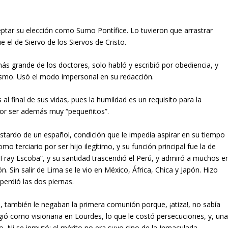
tar su elección como Sumo Pontífice. Lo tuvieron que arrastrar
e el de Siervo de los Siervos de Cristo.
s grande de los doctores, solo habló y escribió por obediencia, y
mismo. Usó el modo impersonal en su redacción.
l final de sus vidas, pues la humildad es un requisito para la
or ser además muy “pequeñitos”.
astardo de un español, condición que le impedía aspirar en su tiempo
o terciario por ser hijo ilegítimo, y su función principal fue la de
Fray Escoba”, y su santidad trascendió el Perú, y admiró a muchos e
n. Sin salir de Lima se le vio en México, África, Chica y Japón. Hizo
perdió las dos piernas.
e, también le negaban la primera comunión porque, ¡atiza!, no sabía
eligió como visionaria en Lourdes, lo que le costó persecuciones, y, un
o. Ni se inmutó: el mérito no era suyo sino de la Inmaculada.