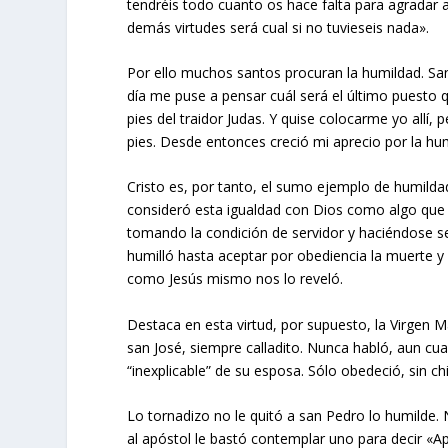
tendréis todo cuanto os hace falta para agradar a
demás virtudes será cual si no tuvieseis nada».
Por ello muchos santos procuran la humildad. San 
día me puse a pensar cuál será el último puesto 
pies del traidor Judas. Y quise colocarme yo allí, 
pies. Desde entonces creció mi aprecio por la hu
Cristo es, por tanto, el sumo ejemplo de humildad
consideró esta igualdad con Dios como algo que 
tomando la condición de servidor y haciéndose 
humilló hasta aceptar por obediencia la muerte y
como Jesús mismo nos lo reveló.
Destaca en esta virtud, por supuesto, la Virgen M
san José, siempre calladito. Nunca habló, aun cu
“inexplicable” de su esposa. Sólo obedeció, sin chi
Lo tornadizo no le quitó a san Pedro lo humilde.
al apóstol le bastó contemplar uno para decir «