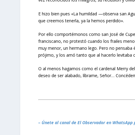
E hizo bien pues «La humildad —observa san Ag
que creemos tenerla, ya la hemos perdido».
Por ello comportémonos como san José de Cuperti
franciscano, no protestó cuando los frailes meno
muy menor, un hermano lego. Pero no pensaba él e
prójimo, y los amó tanto que al hacerlo levitaba
O al menos hagamos como el cardenal Merry del Va
deseo de ser alabado, líbrame, Señor… Concédem
– Únete al canal de El Observador en WhatsApp 