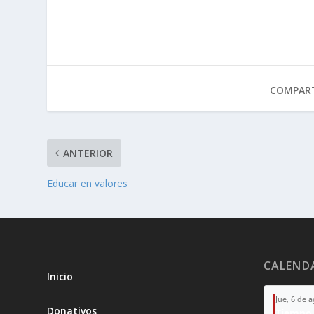
COMPART
ANTERIOR
Educar en valores
CALEND
Inicio
Jue, 6 de 
Donativos
Tiempo 