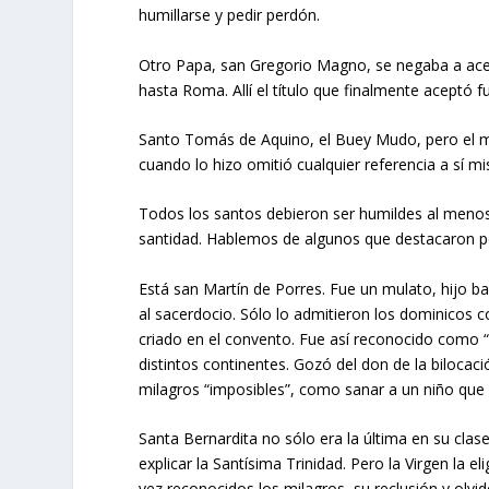
humillarse y pedir perdón.
Otro Papa, san Gregorio Magno, se negaba a acep
hasta Roma. Allí el título que finalmente aceptó fu
Santo Tomás de Aquino, el Buey Mudo, pero el má
cuando lo hizo omitió cualquier referencia a sí 
Todos los santos debieron ser humildes al menos a
santidad. Hablemos de algunos que destacaron p
Está san Martín de Porres. Fue un mulato, hijo b
al sacerdocio. Sólo lo admitieron los dominicos com
criado en el convento. Fue así reconocido como “
distintos continentes. Gozó del don de la bilocació
milagros “imposibles”, como sanar a un niño que 
Santa Bernardita no sólo era la última en su clas
explicar la Santísima Trinidad. Pero la Virgen la 
vez reconocidos los milagros, su reclusión y olvid