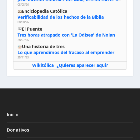
08/08/26
Enciclopedia Católica
Verificabilidad de los hechos de la Biblia
08/08/26
El Puente
Tres horas atrapado con 'La Odisea' de Nolan
28/07/26
Una historia de tres
Lo que aprendimos del fracaso al emprender
25/11/23
Wikitólica
¿Quieres aparecer aquí?
·
Inicio
Donativos